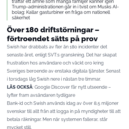
träffar ett ämne som många familjer känner igen
Trump-administrationen går in i tvist om Musks AI-
bolag: Kallar gasturbiner en fråga om nationell
säkerhet
Över 180 driftstörningar –
förtroendet sätts på prov
Swish har drabbats av fler än 180 incidenter det
senaste året, enligt SVT:s granskning. Det har skapat
frustration hos användare och väckt oro kring
Sveriges beroende av enstaka digitala tjänster. Senast
i torsdags låg Swish nere i nästan tre timmar.
LÄS OCKSÅ
:
Google Discover får nytt utseende –
lyfter fram avsändaren tydligare
Bank-id och
Swish
används idag av över 8,5 miljoner
svenskar till allt från att logga in på myndigheter till att
betala räkningar. Men när systemen fallerar, står
mycket still.