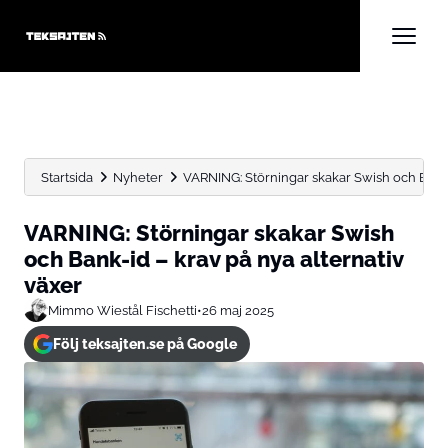
Startsida
Nyheter
VARNING: Störningar skakar Swish och Bank-i
VARNING: Störningar skakar Swish
och Bank-id – krav på nya alternativ
växer
Mimmo Wiestål Fischetti
•
26 maj 2025
Följ teksajten.se på Google