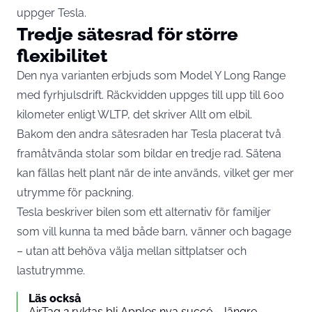
uppger Tesla.
Tredje sätesrad för större
flexibilitet
Den nya varianten erbjuds som Model Y Long Range
med fyrhjulsdrift. Räckvidden uppges till upp till 600
kilometer enligt WLTP, det skriver
Allt om elbil
.
Bakom den andra sätesraden har Tesla placerat två
framåtvända stolar som bildar en tredje rad. Sätena
kan fällas helt plant när de inte används, vilket ger mer
utrymme för packning.
Tesla beskriver bilen som ett alternativ för familjer
som vill kunna ta med både barn, vänner och bagage
– utan att behöva välja mellan sittplatser och
lastutrymme.
Läs också
AirTag 2 ryktas bli Apples nya succé – längre