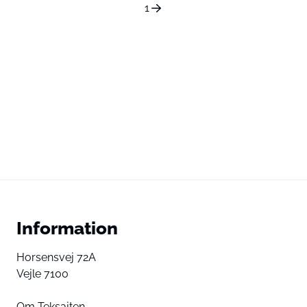
1
Information
Horsensvej 72A
Vejle 7100
Om Teksajten