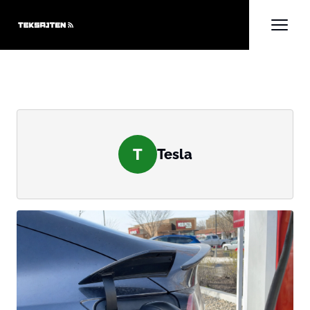
T
Tesla