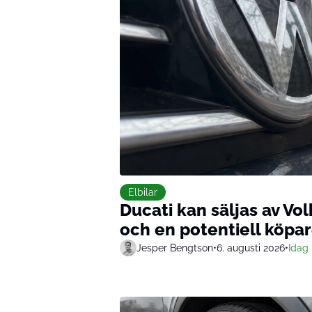
Elbilar
Ducati kan säljas av V
och en potentiell köpa
Jesper Bengtson
•
6. augusti 2026
•
Idag 