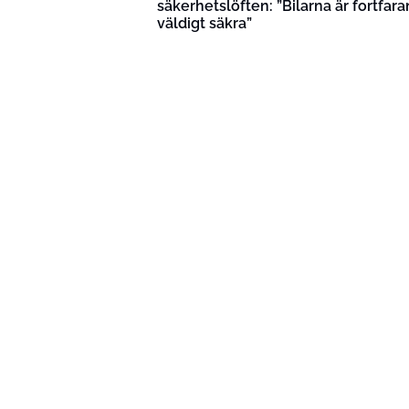
säkerhetslöften: ”Bilarna är fortfar
väldigt säkra”