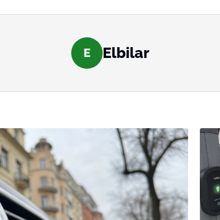
Elbilar
E