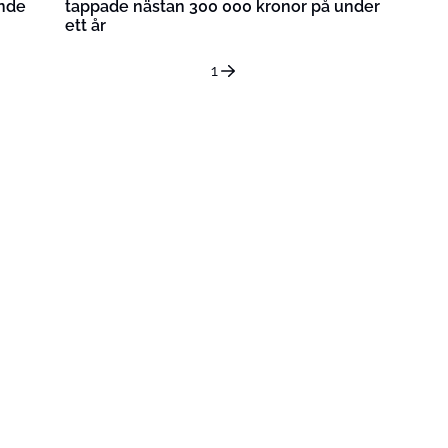
ande
tappade nästan 300 000 kronor på under
ett år
1