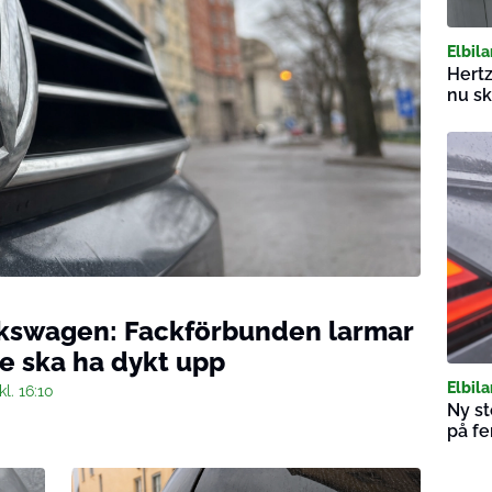
Elbila
Hertz
nu sk
olkswagen: Fackförbunden larmar
re ska ha dykt upp
Elbila
kl. 16:10
Ny st
på fe