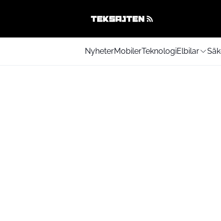
Nyheter
Mobiler
Teknologi
Elbilar
Säk