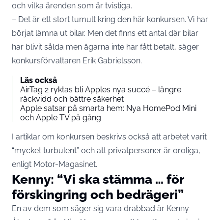
och vilka ärenden som är tvistiga.
– Det är ett stort tumult kring den här konkursen. Vi har
börjat lämna ut bilar. Men det finns ett antal där bilar
har blivit sålda men ägarna inte har fått betalt, säger
konkursförvaltaren Erik Gabrielsson.
Läs också
AirTag 2 ryktas bli Apples nya succé – längre
räckvidd och bättre säkerhet
Apple satsar på smarta hem: Nya HomePod Mini
och Apple TV på gång
I artiklar om konkursen beskrivs också att arbetet varit
“mycket turbulent” och att privatpersoner är oroliga,
enligt
Motor-Magasinet
.
Kenny: “Vi ska stämma … för
förskingring och bedrägeri”
En av dem som säger sig vara drabbad är Kenny