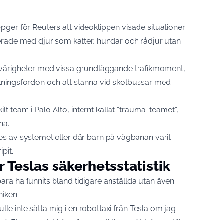
pger för Reuters att videoklippen visade situationer
erade med djur som katter, hundar och rådjur utan
 svårigheter med vissa grundläggande trafikmoment,
ckningsfordon och att stanna vid skolbussar med
lt team i Palo Alto, internt kallat ”trauma-teamet”,
rna.
des av systemet eller där barn på vägbanan varit
pit.
r Teslas säkerhetsstatistik
bara ha funnits bland tidigare anställda utan även
niken.
kulle inte sätta mig i en robottaxi från Tesla om jag