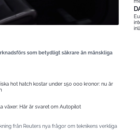
me
D
Eu
int
in
rknadsförs som betydligt säkrare än mänskliga
iska hot hatch kostar under 150 000 kronor: nu är
n
la växer: Här är svaret om Autopilot
ing från Reuters nya frågor om teknikens verkliga