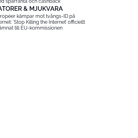
d sparränta och cashback
ATORER & MJUKVARA
ropéer kämpar mot tvångs-ID på
ernet: ’Stop Killing the Internet’ officiellt
lämnat till EU-kommissionen