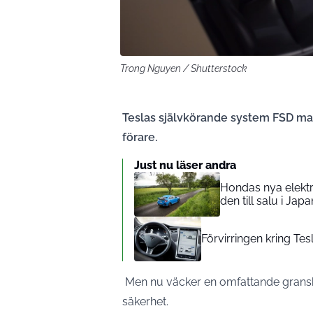
Trong Nguyen / Shutterstock
Teslas självkörande system FSD ma
förare.
Just nu läser andra
Hondas nya elektr
den till salu i Japa
Förvirringen kring Tes
Men nu väcker en omfattande granskn
säkerhet.