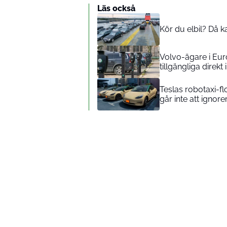
Läs också
Kör du elbil? Då 
Volvo-ägare i Eur
tillgängliga direk
Teslas robotaxi-f
går inte att ignore