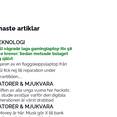
aste artiklar
EKNOLOGI
I vägrade laga gaminglaptop för 58
0 kronor: Sedan motsade bolaget
g självt
aren av en flaggskeppslaptop från
I fick nej till reparation under
rantitiden…...
ATORER & MJUKVARA
lften av alla unga vuxna har hackats:
 studie avslöjar varför den digitala
nerationen är värst drabbad
ATORER & MJUKVARA
Money är här: Musk gör X till bank