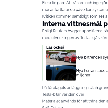
Flera tidigare AI-tränare och ingen
menar fortfarande påverkar systemets
Kritiken kommer samtidigt som Tesla s
Interna vittnesmål p
Enligt Reuters bygger uppgifterna på
med utvecklingen av Teslas självkörn
Läs också
Nya biltrenden syns
Nya Ferrari Luce a
miljoner
På företagets anläggning i Utah grans
Tesla-bilar världen över.
Materialet används för att träna den a
Self-Driving.