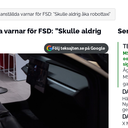
anställda varnar för FSD: ”Skulle aldrig åka robottaxi”
 varnar för FSD: ”Skulle aldrig
Sen
T
Följ teksajten.se på Google
MS
00
si
Äg
MS
ga
D
Hä
Ny
ge
D
X 