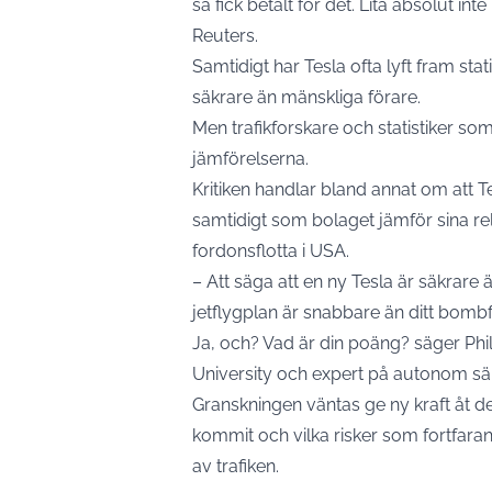
så fick betalt för det. Lita absolut int
Reuters.
Samtidigt har Tesla ofta lyft fram stat
säkrare än mänskliga förare.
Men trafikforskare och statistiker s
jämförelserna.
Kritiken handlar bland annat om att T
samtidigt som bolaget jämför sina rel
fordonsflotta i USA.
– Att säga att en ny Tesla är säkrare 
jetflygplan är snabbare än ditt bombf
Ja, och? Vad är din poäng? säger Ph
University och expert på autonom sä
Granskningen väntas ge ny kraft åt de
kommit och vilka risker som fortfarand
av trafiken.