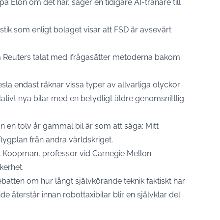
e på Elon om det här, säger en tidigare AI-tränare till
istik som enligt bolaget visar att FSD är avsevärt
om Reuters talat med ifrågasätter metoderna bakom
esla endast räknar vissa typer av allvarliga olyckor
ativt nya bilar med en betydligt äldre genomsnittlig
än en tolv år gammal bil är som att säga: Mitt
lygplan från andra världskriget.
il Koopman, professor vid Carnegie Mellon
kerhet.
batten om hur långt självkörande teknik faktiskt har
e återstår innan robottaxibilar blir en självklar del