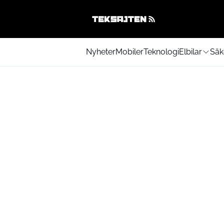
Nyheter
Mobiler
Teknologi
Elbilar
Säk