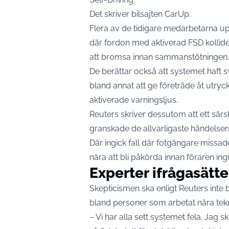
Det skriver bilsajten
CarUp.
Flera av de tidigare medarbetarna up
där fordon med aktiverad FSD kollid
att bromsa innan sammanstötningen.
De berättar också att systemet haft
bland annat att ge företräde åt utry
aktiverade varningsljus.
Reuters skriver dessutom att ett särski
granskade de allvarligaste händelse
Där ingick fall där fotgängare missa
nära att bli påkörda innan föraren ingri
Experter ifrågasätte
Skepticismen ska enligt Reuters inte 
bland personer som arbetat nära tek
– Vi har alla sett systemet fela. Jag s