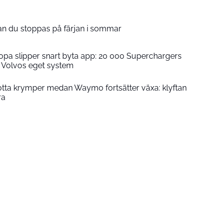
kan du stoppas på färjan i sommar
opa slipper snart byta app: 20 000 Superchargers
t i Volvos eget system
lotta krymper medan Waymo fortsätter växa: klyftan
ra