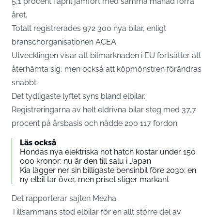
5,1 procent i april jämfört med samma månad förra
året.
Totalt registrerades 972 300 nya bilar, enligt
branschorganisationen ACEA.
Utvecklingen visar att bilmarknaden i EU fortsätter att
återhämta sig, men också att köpmönstren förändras
snabbt.
Det tydligaste lyftet syns bland elbilar.
Registreringarna av helt eldrivna bilar steg med 37,7
procent på årsbasis och nådde 200 117 fordon.
Läs också
Hondas nya elektriska hot hatch kostar under 150
000 kronor: nu är den till salu i Japan
Kia lägger ner sin billigaste bensinbil före 2030: en
ny elbil tar över, men priset stiger markant
Det rapporterar sajten
Mezha.
Tillsammans stod elbilar för en allt större del av