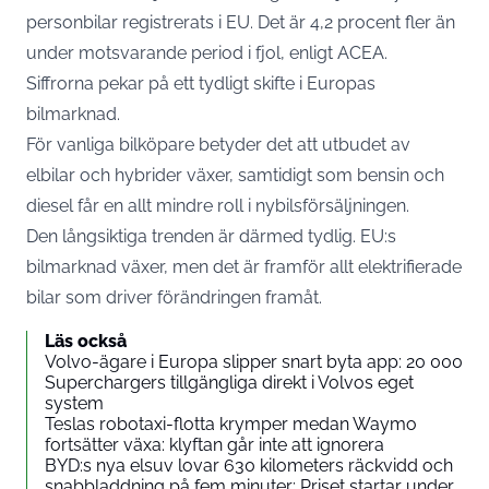
personbilar registrerats i EU. Det är 4,2 procent fler än
under motsvarande period i fjol, enligt ACEA.
Siffrorna pekar på ett tydligt skifte i Europas
bilmarknad.
För vanliga bilköpare betyder det att utbudet av
elbilar och hybrider växer, samtidigt som bensin och
diesel får en allt mindre roll i nybilsförsäljningen.
Den långsiktiga trenden är därmed tydlig. EU:s
bilmarknad växer, men det är framför allt elektrifierade
bilar som driver förändringen framåt.
Läs också
Volvo-ägare i Europa slipper snart byta app: 20 000
Superchargers tillgängliga direkt i Volvos eget
system
Teslas robotaxi-flotta krymper medan Waymo
fortsätter växa: klyftan går inte att ignorera
BYD:s nya elsuv lovar 630 kilometers räckvidd och
snabbladdning på fem minuter: Priset startar under