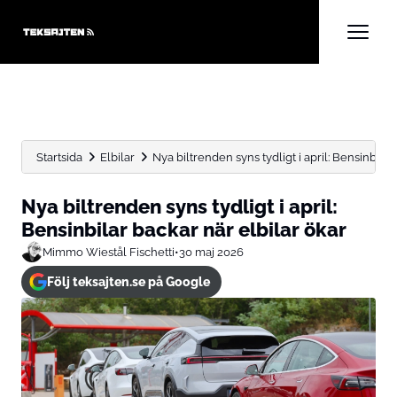
Startsida
Elbilar
Nya biltrenden syns tydligt i april: Bensinbilar b
Nya biltrenden syns tydligt i april:
Bensinbilar backar när elbilar ökar
Mimmo Wiestål Fischetti
•
30 maj 2026
Följ teksajten.se på Google