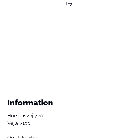
1
Information
Horsensvej 72A
Vejle 7100
Om Teksajten