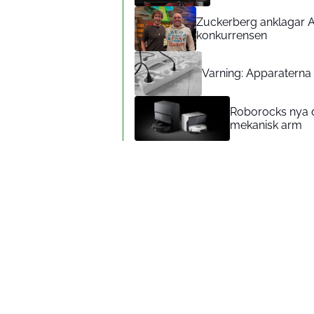
Zuckerberg anklagar A
konkurrensen
Varning: Apparaterna d
Roborocks nya d
mekanisk arm