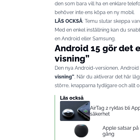
den som bara vill ha en enklare tele
behöver inte ens köpa en ny mobil.
LÄS OCKSÅ
:
Temu slutar skeppa varor
Med en enkel inställning kan du sna
en Android eller Samsung.
Android 15 gör det 
visning”
Den nya Android-versionen, Android 1
visning”
. När du aktiverar det här läg
större, knapparna tydligare och allt on
Läs också
AirTag 2 ryktas bli A
säkerhet
Apple satsar p
gång