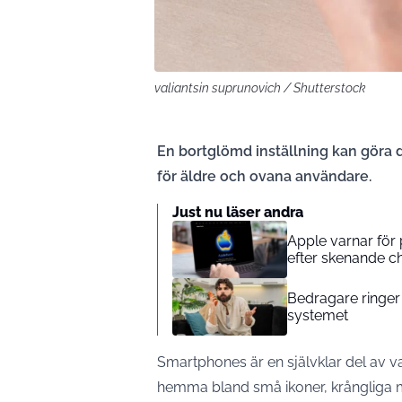
valiantsin suprunovich / Shutterstock
En bortglömd inställning kan göra di
för äldre och ovana användare.
Just nu läser andra
Apple varnar för 
efter skenande ch
Bedragare ringer 
systemet
Smartphones är en självklar del av v
hemma bland små ikoner, krångliga me