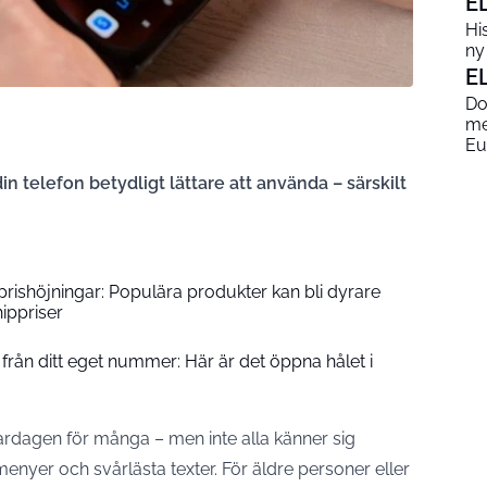
E
His
ny
E
Do
me
Eu
n telefon betydligt lättare att använda – särskilt
prishöjningar: Populära produkter kan bli dyrare
ippriser
från ditt eget nummer: Här är det öppna hålet i
ardagen för många – men inte alla känner sig
nyer och svårlästa texter. För äldre personer eller