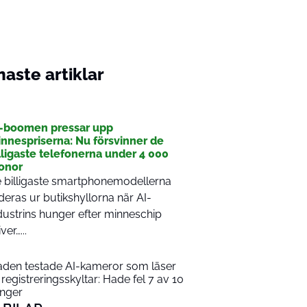
aste artiklar
I
-boomen pressar upp
nnespriserna: Nu försvinner de
lligaste telefonerna under 4 000
onor
 billigaste smartphonemodellerna
deras ur butikshyllorna när AI-
dustrins hunger efter minneschip
ver…...
aden testade AI-kameror som läser
 registreringsskyltar: Hade fel 7 av 10
nger