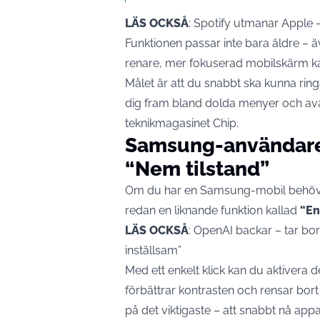
LÄS OCKSÅ
:
Spotify utmanar Apple – 
Funktionen passar inte bara äldre – ä
renare, mer fokuserad mobilskärm ka
Målet är att du snabbt ska kunna ring
dig fram bland dolda menyer och avan
teknikmagasinet
Chip
.
Samsung-användare h
“Nem tilstand”
Om du har en Samsung-mobil behöve
redan en liknande funktion kallad
“En
LÄS OCKSÅ
:
OpenAI backar – tar bo
inställsam”
Med ett enkelt klick kan du aktivera d
förbättrar kontrasten och rensar bor
på det viktigaste – att snabbt nå ap