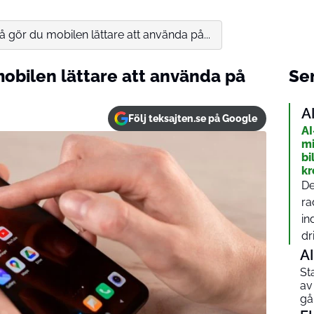
Så gör du mobilen lättare att använda på...
mobilen lättare att använda på
Sen
A
Följ teksajten.se på Google
AI
mi
bi
kr
De
ra
in
dri
AI
St
av
gå