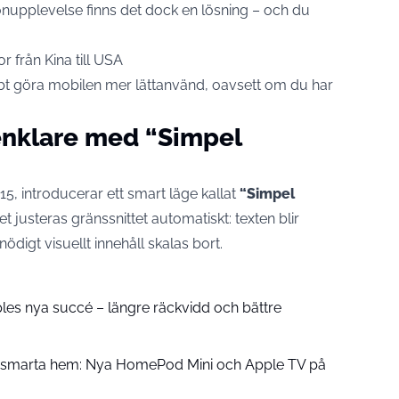
fonupplevelse finns det dock en lösning – och du
 från Kina till USA
bbt göra mobilen mer lättanvänd, oavsett om du har
enklare med “Simpel
5, introducerar ett smart läge kallat
“Simpel
et justeras gränssnittet automatiskt: texten blir
ödigt visuellt innehåll skalas bort.
pples nya succé – längre räckvidd och bättre
å smarta hem: Nya HomePod Mini och Apple TV på