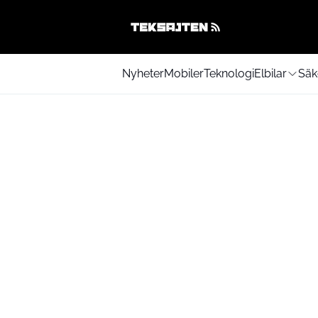
Nyheter
Mobiler
Teknologi
Elbilar
Säk