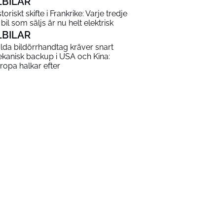
LBILAR
toriskt skifte i Frankrike: Varje tredje
 bil som säljs är nu helt elektrisk
LBILAR
lda bildörrhandtag kräver snart
kanisk backup i USA och Kina:
ropa halkar efter