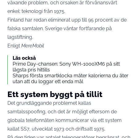
växande problem, och orsaken är förvånansvärt
enkel: teknologi från 1975.
Finland har redan eliminerat upp till 95 procent av de
falska samtalen. Sverige väntar fortfarande på
lagstiftning.
Enligt
MereMobil
Läs också
Prime Day-chansen: Sony WH-1000XM6 på sitt
lägsta pris hittills
Sharps första smartklocka mäter kalorierna du äter
utan att du loggar ett enda mål
Ett system byggt på tillit
Det grundläggande problemet kallas
samtalsspoofing, och det är möjligt eftersom de
globala telefonnäten kommunicerar via ett system
kallat SS7, utvecklat 1973 och driftsatt 1975.
På den tiden var antalet teleoperatörer begränsat, och