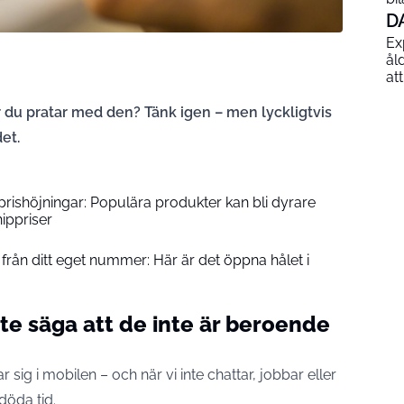
D
Ex
ål
at
r du pratar med den? Tänk igen – men lyckligtvis
det.
prishöjningar: Populära produkter kan bli dyrare
ippriser
från ditt eget nummer: Här är det öppna hålet i
e säga att de inte är beroende
r sig i mobilen – och när vi inte chattar, jobbar eller
döda tid.