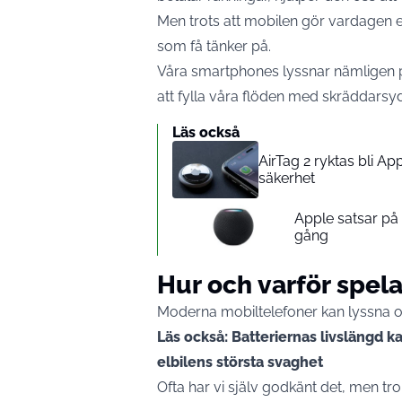
Men trots att mobilen gör vardagen e
som få tänker på.
Våra smartphones lyssnar nämligen 
att fylla våra flöden med skräddarsy
Läs också
AirTag 2 ryktas bli A
säkerhet
Apple satsar p
gång
Hur och varför spel
Moderna mobiltelefoner kan lyssna oc
Läs också: Batteriernas livslängd 
elbilens största svaghet
Ofta har vi själv godkänt det, men trol