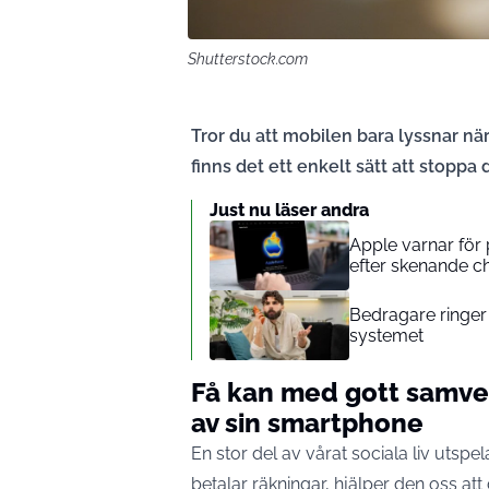
Shutterstock.com
Tror du att mobilen bara lyssnar nä
finns det ett enkelt sätt att stoppa 
Just nu läser andra
Apple varnar för 
efter skenande ch
Bedragare ringer 
systemet
Få kan med gott samvet
av sin smartphone
En stor del av vårat sociala liv utspela
betalar räkningar, hjälper den oss att 