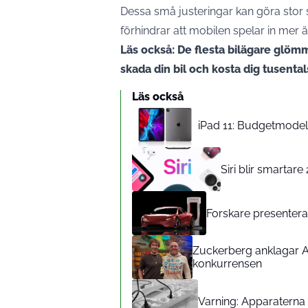
Dessa små justeringar kan göra stor sk
förhindrar att mobilen spelar in mer 
Läs också: De flesta bilägare glöm
skada din bil och kosta dig tusenta
Läs också
iPad 11: Budgetmodelle
Siri blir smartar
Forskare presenterar
Zuckerberg anklagar A
konkurrensen
Varning: Apparaterna d