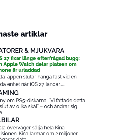
aste artiklar
ATORER & MJUKVARA
S 27 fixar länge efterfrågad bugg:
n Apple Watch delar platsen om
hone är urladdad
tta-appen slutar hänga fast vid en
da enhet när iOS 27 landar…...
AMING
ny om PS5-diskarna: ”Vi fattade detta
slut av olika skäl” – och ändrar sig
e
LBILAR
sla överväger sälja hela Kina-
visionen: Kina larmar om 2 miljoner
lägares data