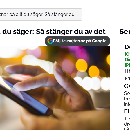
nar på allt du säger: Så stänger du...
t du säger: Så stänger du av det
Sen
Följ teksajten.se på Google
D
iO
Di
iP
Hi
en
G
So
be
int
E
Te
di
bi