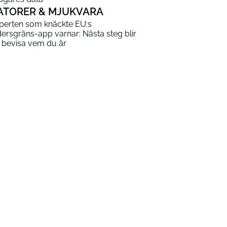
ATORER & MJUKVARA
perten som knäckte EU:s
dersgräns-app varnar: Nästa steg blir
t bevisa vem du är