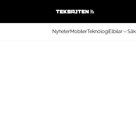
Nyheter
Mobiler
Teknologi
Elbilar
Säk