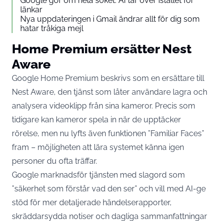
Google gör om hela söket: AI tar över istället för
länkar
Nya uppdateringen i Gmail ändrar allt för dig som
hatar tråkiga mejl
Home Premium ersätter Nest
Aware
Google Home Premium beskrivs som en ersättare till
Nest Aware, den tjänst som låter användare lagra och
analysera videoklipp från sina kameror. Precis som
tidigare kan kameror spela in när de upptäcker
rörelse, men nu lyfts även funktionen ”Familiar Faces”
fram – möjligheten att lära systemet känna igen
personer du ofta träffar.
Google marknadsför tjänsten med slagord som
”säkerhet som förstår vad den ser” och vill med AI-ge
stöd för mer detaljerade händelserapporter,
skräddarsydda notiser och dagliga sammanfattningar