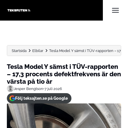
Startsida
Elbilar
Tesla Model Y sämst i TÜV-rapporten – 17,3 pr
Tesla Model Y sämst i TÜV-rapporten
– 17,3 procents defektfrekvens är den
värsta på tio år
Jesper Bengtson
•
7 juli 2026
Följ teksajten.se på Google