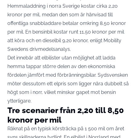
Hemmaladdning i norra Sverige kostar cirka 2,20
kronor per mil, medan den som är hänvisad till
offentliga snabbladdare betalar omkring 8,50 kronor
per mil. En bensinbil kostar runt 11,50 kronor per mil
att köra och en dieselbil 9,20 kronor,
enligt Mobility
Swedens drivmedelsanalys
.
Det innebär att elbilister utan möjlighet att ladda
hemma tappar större delen av den ekonomiska
fördelen jämfört med förbränningsbilar. Sydsvensken
möter dessutom ett elpris som ligger nära dubbelt så
högt som i norr, vilket minskar gapet mot bensin
ytterligare.
Tre scenarier från 2,20 till 8,50
kronor per mil
Räknat på en typisk körsträcka på 1 500 mil om året
syns skillnaderna tydligt. En elbilist i Norrland med