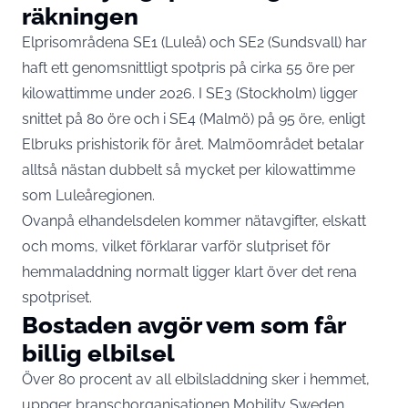
räkningen
Elprisområdena SE1 (Luleå) och SE2 (Sundsvall) har
haft ett genomsnittligt spotpris på cirka 55 öre per
kilowattimme under 2026. I SE3 (Stockholm) ligger
snittet på 80 öre och i SE4 (Malmö) på 95 öre,
enligt
Elbruks prishistorik för året
. Malmöområdet betalar
alltså nästan dubbelt så mycket per kilowattimme
som Luleåregionen.
Ovanpå elhandelsdelen kommer nätavgifter, elskatt
och moms, vilket förklarar varför slutpriset för
hemmaladdning normalt ligger klart över det rena
spotpriset.
Bostaden avgör vem som får
billig elbilsel
Över 80 procent av all elbilsladdning sker i hemmet,
uppger branschorganisationen Mobility Sweden
.