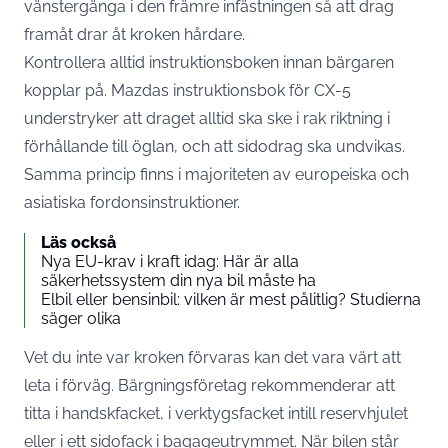
vänstergänga i den främre infästningen så att drag
framåt drar åt kroken hårdare.
Kontrollera alltid instruktionsboken innan bärgaren
kopplar på.
Mazdas instruktionsbok för CX-5
understryker att draget alltid ska ske i rak riktning i
förhållande till öglan, och att sidodrag ska undvikas.
Samma princip finns i majoriteten av europeiska och
asiatiska fordonsinstruktioner.
Läs också
Nya EU-krav i kraft idag: Här är alla
säkerhetssystem din nya bil måste ha
Elbil eller bensinbil: vilken är mest pålitlig? Studierna
säger olika
Vet du inte var kroken förvaras kan det vara värt att
leta i förväg.
Bärgningsföretag rekommenderar
att
titta i handskfacket, i verktygsfacket intill reservhjulet
eller i ett sidofack i bagageutrymmet. När bilen står