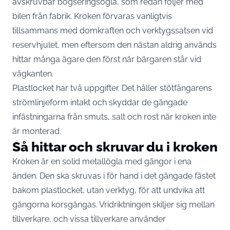
avskruvbar bogseringsögla, som redan följer med
bilen från fabrik. Kroken förvaras vanligtvis
tillsammans med domkraften och verktygssatsen vid
reservhjulet, men eftersom den nästan aldrig används
hittar många ägare den först när bärgaren står vid
vägkanten.
Plastlocket har två uppgifter. Det håller stötfångarens
strömlinjeform intakt och skyddar de gängade
infästningarna från smuts, salt och rost när kroken inte
är monterad.
Så hittar och skruvar du i kroken
Kroken är en solid metallögla med gängor i ena
änden. Den ska skruvas i för hand i det gängade fästet
bakom plastlocket, utan verktyg, för att undvika att
gängorna korsgängas. Vridriktningen skiljer sig mellan
tillverkare, och vissa tillverkare använder