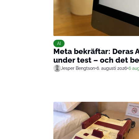
AI
Meta bekräftar: Deras A
under test – och det b
Jesper Bengtson
•
6. augusti 2026
•
6 aug