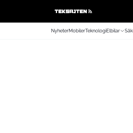
Nyheter
Mobiler
Teknologi
Elbilar
Säk