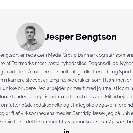
Jesper Bengtson
Bengtson, er redaktør i Media Group Danmark og står som a
r to af Danmarks mest læste nyhedssites: Dagens.dk og Nyhed
gså artikler på medierne Denoffentlige.dk, Trend.dk og Sport
n karriere skrevet en lang række artikler, som tilsammen er 
ner unikke brugere. Jeg arbejder primært med journalistik om h
fundstendenser og historier med bred relevans. Mit arbejde 
omfatter både redaktionelle og strategiske opgaver i forbin
og drift af virksomhedens medier. Samtidig læser jeg på unive
r min HD 1. del til sommer.
https://muckrack.com/jesper-be