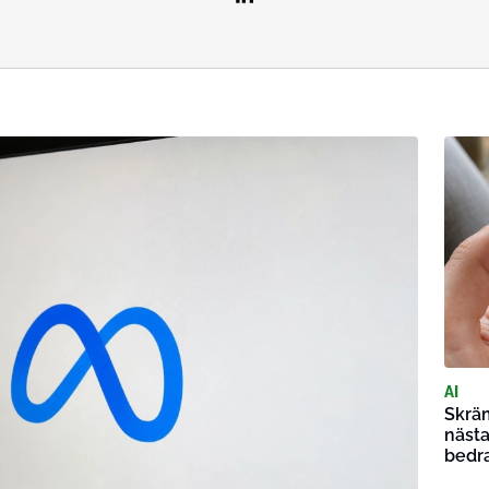
AI
Skräm
nästa
bedr