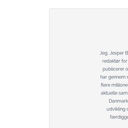
Jeg, Jesper 
redaktør fo
publicerer o
har gennem mi
flere millio
aktuelle sam
Danmark 
udvikling 
færdiggø