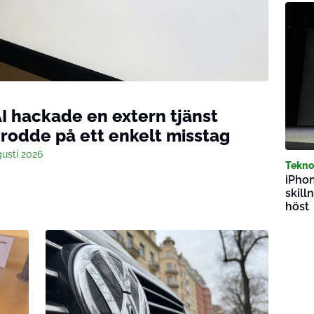
I hackade en extern tjänst
erodde på ett enkelt misstag
usti 2026
Tekno
iPhon
skill
höst