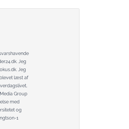
nsvarshavende
er24.dk. Jeg
fokus.dk. Jeg
blevet læst af
verdagslivet,
i Media Group
delse med
rsitetet og
ngtson-1