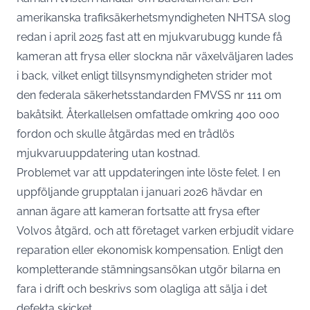
amerikanska trafiksäkerhetsmyndigheten NHTSA slog
redan i april 2025 fast att en mjukvarubugg kunde få
kameran att frysa eller slockna när växelväljaren lades
i back, vilket enligt
tillsynsmyndigheten strider mot
den federala säkerhetsstandarden FMVSS nr 111 om
bakåtsikt
. Återkallelsen omfattade omkring 400 000
fordon och skulle åtgärdas med en trådlös
mjukvaruuppdatering utan kostnad.
Problemet var att uppdateringen inte löste felet. I en
uppföljande grupptalan i januari 2026 hävdar en
annan ägare att kameran fortsatte att frysa efter
Volvos åtgärd, och att företaget varken erbjudit vidare
reparation eller ekonomisk kompensation. Enligt
den
kompletterande stämningsansökan utgör bilarna en
fara i drift
och beskrivs som olagliga att sälja i det
defekta skicket.