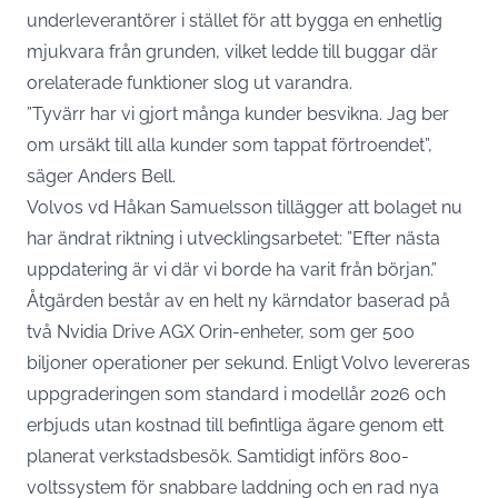
underleverantörer i stället för att bygga en enhetlig
mjukvara från grunden, vilket ledde till buggar där
orelaterade funktioner slog ut varandra.
”Tyvärr har vi gjort många kunder besvikna. Jag ber
om ursäkt till alla kunder som tappat förtroendet”,
säger Anders Bell.
Volvos vd Håkan Samuelsson tillägger att bolaget nu
har ändrat riktning i utvecklingsarbetet: ”Efter nästa
uppdatering är vi där vi borde ha varit från början.”
Åtgärden består av en helt ny kärndator baserad på
två Nvidia Drive AGX Orin-enheter, som ger 500
biljoner operationer per sekund. Enligt
Volvo levereras
uppgraderingen som standard i modellår 2026 och
erbjuds utan kostnad till befintliga ägare
genom ett
planerat verkstadsbesök. Samtidigt införs 800-
voltssystem för snabbare laddning och en rad nya