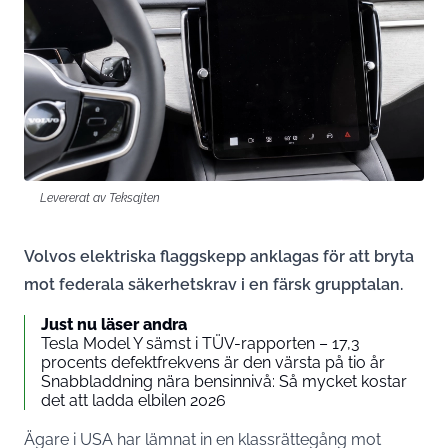
Levererat av Teksajten
Volvos elektriska flaggskepp anklagas för att bryta
mot federala säkerhetskrav i en färsk grupptalan.
Just nu läser andra
Tesla Model Y sämst i TÜV-rapporten – 17,3
procents defektfrekvens är den värsta på tio år
Snabbladdning nära bensinnivå: Så mycket kostar
det att ladda elbilen 2026
Ägare i USA har lämnat in en klassrättegång mot