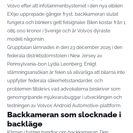
Volvo efter att infotainmentsystemet i den nya elbilen
EX90 upprepade gånger fryst, backkameran slutat
fungera och blinkers gett felsignaler. Bilen kostar från 1
085 000 kronor i Sverige och är Volvos dyraste
modell någonsin.
Grupptalan lämnades in den 23 december 2025 i den
federala distriktsdomstolen i New Jersey av
Pennsylvania-bon Lydia Leonberg. Enligt
stämningsansökan är felen så allvarliga att bilarna inte
uppfyller federala säkerhetsstandarder
, och
problemen tillskrivs vad advokaterna beskriver som
genomgripande mjukvarubuggar i utvecklingen och
testningen av Volvos Android Automotive-plattform.
Backkameran som slocknade i
backläge
Kärnan i tvisten handlar om backkameran. Den