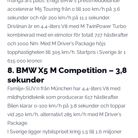
många års paus. Enligt
BMW:s pressmeddelande
accelererar M5 Touring från 0 till 100 km/h på 3,6
sekunder och når 200 km/h på 11,1 sekunder.
Drivlinan är en 4,4-liters V8 med M TwinPower Turbo
kombinerad med en elmotor för totalt 727 hästkrafter
och 1000 Nm. Med M Driver’s Package höjs
topphastigheten till 305 km/h. Startpris i Sverige är 1
615 000 kronor.
8. BMW X5 M Competition – 3,8
sekunder
Familje-SUV:n från München har 4,4-liters V8 med
mildhybridteknik som producerar 617 hästkrafter.
Bilen klarar 0-100 km/h på 3,8 sekunder och toppar
vid 250 km/h, alternativt 285 km/h med M Driver’s
Package.
I Sverige ligger nybilspriset kring 1,5 till 1,6 miljoner