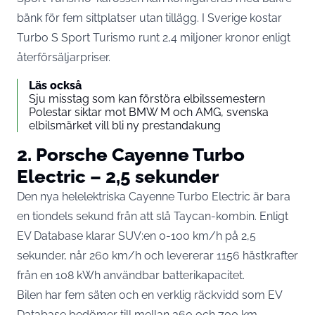
bänk för fem sittplatser utan tillägg. I Sverige kostar
Turbo S Sport Turismo runt 2,4 miljoner kronor enligt
återförsäljarpriser.
Läs också
Sju misstag som kan förstöra elbilssemestern
Polestar siktar mot BMW M och AMG, svenska
elbilsmärket vill bli ny prestandakung
2. Porsche Cayenne Turbo
Electric – 2,5 sekunder
Den nya helelektriska Cayenne Turbo Electric är bara
en tiondels sekund från att slå Taycan-kombin. Enligt
EV Database
klarar SUV:en 0-100 km/h på 2,5
sekunder, når 260 km/h och levererar 1156 hästkrafter
från en 108 kWh användbar batterikapacitet.
Bilen har fem säten och en verklig räckvidd som EV
Database bedömer till mellan 360 och 700 km