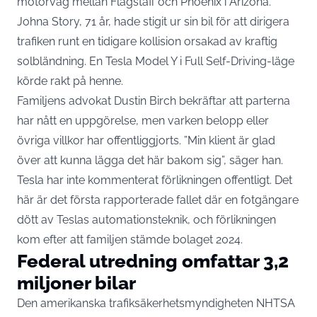
motorväg mellan Flagstaff och Phoenix i Arizona.
Johna Story, 71 år, hade stigit ur sin bil för att dirigera
trafiken runt en tidigare kollision orsakad av kraftig
solbländning. En Tesla Model Y i Full Self-Driving-läge
körde rakt på henne.
Familjens advokat Dustin Birch
bekräftar att parterna
har nått en uppgörelse
, men varken belopp eller
övriga villkor har offentliggjorts. ”Min klient är glad
över att kunna lägga det här bakom sig”, säger han.
Tesla har inte kommenterat förlikningen offentligt. Det
här är
det första rapporterade fallet där en fotgängare
dött av Teslas automationsteknik
, och förlikningen
kom efter att familjen stämde bolaget 2024.
Federal utredning omfattar 3,2
miljoner bilar
Den amerikanska trafiksäkerhetsmyndigheten NHTSA