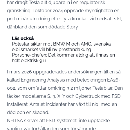
har dragit Tesla allt djupare in i en regulatorisk
granskning. I oktober 2024 öppnade myndigheten en
preliminär utredning efter fyra krockar vid nedsatt sikt,
däribland den som dödade Story.
Läs också
Polestar siktar mot BMW M och AMG, svenska
elbilsmärket vill bli ny prestandakung
Porsche-chefen: Det kommer aldrig att finnas en
helt elektrisk 911
I mars 2026
uppgraderades undersökningen till en så
kallad Engineering Analysis med beteckningen EA26-
002, som omfattar omkring 3,2 miljoner Teslabilar
. Den
täcker modellerna S, 3, X, Y och Cybertruck med FSD
installerat. Antalet incidenter har växt till nio, med en
död och en skadad.
NHTSA skriver att FSD-systemet ”inte upptäckte
vanliga vägförhållanden som försämrade