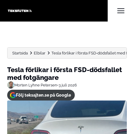
Startsida
Elbilar
Tesla förlikar i första FSD-dödsfallet med fot
Tesla förlikar i första FSD-dödsfallet
med fotgängare
Morten Lyhne Petersen
•
3 juli 2026
Följ teksajten.se på Google