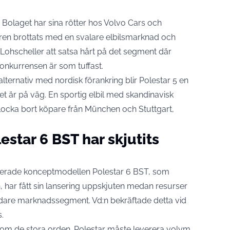
. Bolaget har sina rötter hos Volvo Cars och
åren brottats med en svalare elbilsmarknad och
 Lohscheller att satsa hårt på det segment där
onkurrensen är som tuffast.
lternativ med nordisk förankring blir Polestar 5 en
et är på väg. En sportig elbil med skandinavisk
locka bort köpare från München och Stuttgart,
star 6 BST har skjutits
kuserade konceptmodellen Polestar 6 BST, som
ar fått sin lansering uppskjuten medan resurser
bredare marknadssegment. Vd:n bekräftade detta vid
s
.
om de stora orden. Polestar måste leverera volym