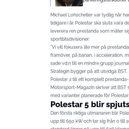
Michael Lohscheller var tydlig när h
tidigare i år. Polestar ska sluta vara 
leverera ren prestanda som mäter si
sportbilsdivisioner.
”Vi vill fokusera lite mer på prestanda
framöver, på banan, i acceleration, m
sade vd:n till en mindre grupp journali
Strategin bygger på att utvidga BST, 
Polestar 2 till ett komplett prestan
Motorsport-Magazin
skriver
att BST 
med varianter planerade för Polestar 
Polestar 5 blir spju
Den första riktiga utmanaren blir Pole
upp till 650 kW och tar sig från 0 ti