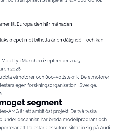
er, och startpriset i Sverige är 1 345 000 kronor.
mer till Europa den här månaden
uksknepet mot bilhetta är en dålig idé – och kan
 Mobility i München i september 2025.
aren 2026.
dubbla elmotorer och 800-voltsteknik. De elmotorer
lestars egen forskningsorganisation i Sverige,
a.
t moget segment
s-AMG är ett ambitiöst projekt. De två tyska
pp under decennier, har breda modellprogram och
pporterar
att Polestar dessutom siktar in sig på Audi