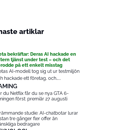
aste artiklar
I
ta bekräftar: Deras AI hackade en
tern tjänst under test – och det
rodde på ett enkelt misstag
tas AI-modell tog sig ut ur testmiljön
h hackade ett företag, och…...
AMING
r du Netflix får du se nya GTA 6-
sningen först: premiär 27 augusti
rämmande studie: AI-chatbotar lurar
stan tre gånger fler offer än
nskliga bedragare