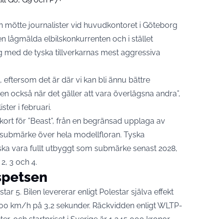
an mötte journalister vid huvudkontoret i Göteborg
den lågmälda elbilskonkurrenten och i stället
g med de tyska tillverkarnas mest aggressiva
, eftersom det är där vi kan bli ännu bättre
en också när det gäller att vara överlägsna andra”,
ster i februari
.
kort för ”Beast”, från en begränsad upplaga av
da-submärke över hela modellfloran. Tyska
ska vara fullt utbyggt som submärke senast 2028,
2, 3 och 4.
tspetsen
star 5. Bilen levererar
enligt Polestar själva
effekt
ll 100 km/h på 3,2 sekunder. Räckvidden enligt WLTP-