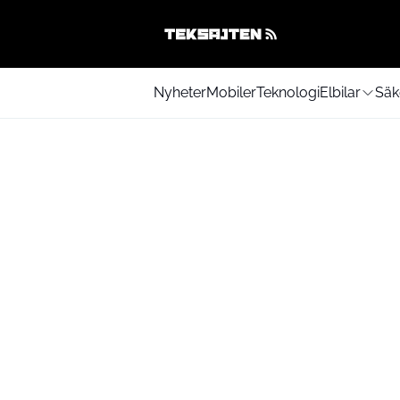
Nyheter
Mobiler
Teknologi
Elbilar
Säk