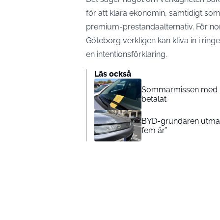
för att klara ekonomin, samtidigt s
premium-prestandaalternativ. För nord
Göteborg verkligen kan kliva in i ri
en intentionsförklaring.
Läs också
Sommarmissen med p-bi
betalat
BYD-grundaren utmanar
fem år”