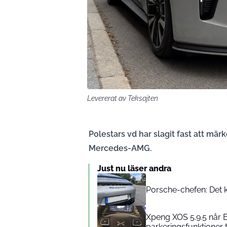
Levererat av Teksajten
Polestars vd har slagit fast att mä
Mercedes-AMG.
Just nu läser andra
Porsche-chefen: Det ko
Xpeng XOS 5.9.5 når E
parkeringsfunktioner t