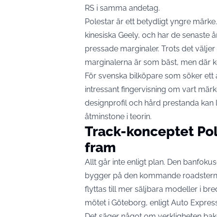
RS i samma andetag.
Polestar är ett betydligt yngre märke
kinesiska Geely, och har de senaste 
pressade marginaler. Trots det väljer
marginalerna är som bäst, men där k
För svenska bilköpare som söker ett a
intressant fingervisning om vart märk
designprofil och hård prestanda kan 
åtminstone i teorin.
Track-konceptet Pole
fram
Allt går inte enligt plan. Den banfo
bygger på den kommande roadstern, h
flyttas till mer säljbara modeller i 
mötet i Göteborg,
enligt Auto Expres
Det säger något om verkligheten bak