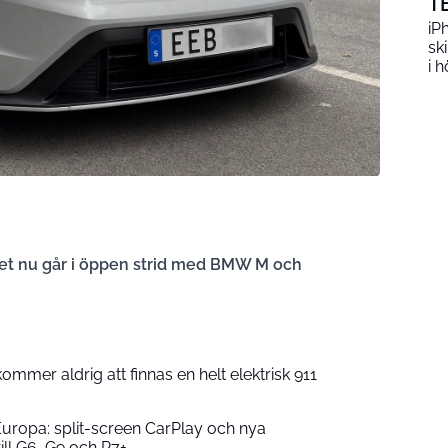
T
iP
sk
i h
rket nu går i öppen strid med BMW M och
mmer aldrig att finnas en helt elektrisk 911
uropa: split-screen CarPlay och nya
ill G6, G9 och P7+