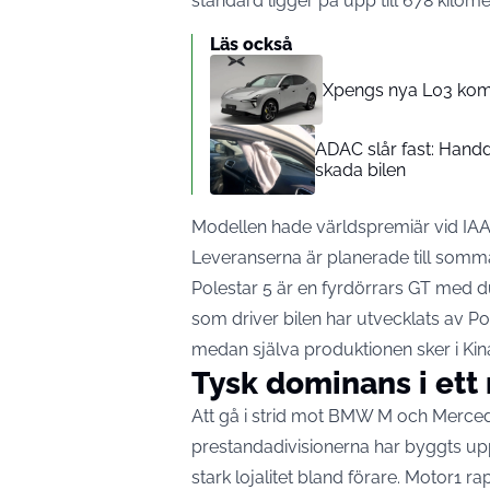
standard ligger på upp till 678 kilomet
Läs också
Xpengs nya L03 kom
ADAC slår fast: Handd
skada bilen
Modellen hade världspremiär vid IAA
Leveranserna är planerade till somm
Polestar 5 är en fyrdörrars GT med 
som driver bilen har utvecklats av Po
medan själva produktionen sker i Kin
Tysk dominans i et
Att gå i strid mot BMW M och Mercede
prestandadivisionerna har byggts u
stark lojalitet bland förare.
Motor1 ra