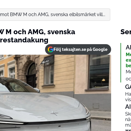
r mot BMW M och AMG, svenska elbilsmärket vill...
MW M och AMG, svenska
Sen
y prestandakung
A
Följ teksajten.se på Google
Me
ex
be
Me
oc
G
Ha
vi
AI
Sk
nä
mä