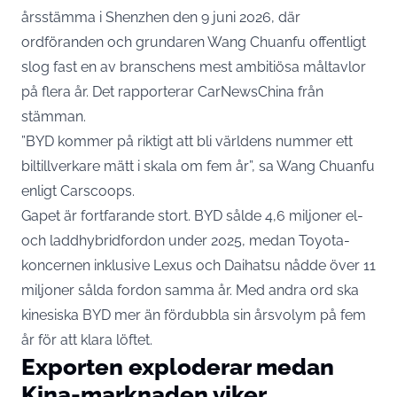
årsstämma i Shenzhen den 9 juni 2026, där
ordföranden och grundaren Wang Chuanfu offentligt
slog fast en av branschens mest ambitiösa måltavlor
på flera år. Det rapporterar
CarNewsChina
från
stämman.
”BYD kommer på riktigt att bli världens nummer ett
biltillverkare mätt i skala om fem år”, sa Wang Chuanfu
enligt
Carscoops
.
Gapet är fortfarande stort. BYD sålde 4,6 miljoner el-
och laddhybridfordon under 2025, medan Toyota-
koncernen inklusive Lexus och Daihatsu nådde över 11
miljoner sålda fordon samma år. Med andra ord ska
kinesiska BYD mer än fördubbla sin årsvolym på fem
år för att klara löftet.
Exporten exploderar medan
Kina-marknaden viker