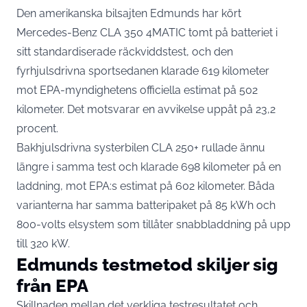
Den amerikanska bilsajten Edmunds har kört
Mercedes-Benz CLA 350 4MATIC tomt på batteriet i
sitt standardiserade räckviddstest, och den
fyrhjulsdrivna sportsedanen klarade 619 kilometer
mot EPA-myndighetens officiella estimat på 502
kilometer. Det motsvarar en avvikelse uppåt på 23,2
procent.
Bakhjulsdrivna systerbilen CLA 250+ rullade ännu
längre i samma test och klarade 698 kilometer på en
laddning, mot EPA:s estimat på 602 kilometer. Båda
varianterna har samma batteripaket på 85 kWh och
800-volts elsystem som tillåter snabbladdning på upp
till 320 kW.
Edmunds testmetod skiljer sig
från EPA
Skillnaden mellan det verkliga testresultatet och