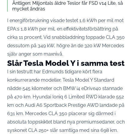
Äntligen: Miljontals äldre Teslor får FSD v14 Lite, så
mycket ändras
I energiförbrukning visade testet 1,6 kWh per mil mot
EPA:s 1,8 kWh per mil, en effektivitetsförbättring på
cirka 11 procent. Vid snabbladdning toppade CLA 350
dessutom på 349 kW,
högre än de 320 kW Mercedes
själv anger som maxnivå
.
Slår Tesla Model Y i samma test
I sin testrutt har Edmunds tidigare kört flera
konkurrerande modeller. Tesla Model Y Standard
nådde 545 kilometer och BMW i4 eDrive40 stannade
på 470 km. Hyundai Ioniq 6 Limited RWD klarade 552
km och Audi A6 Sportback Prestige AWD landade på
631 km. Mercedes CLA 350 placerar sig därmed i
absoluta toppskiktet bland nya premiumsedaner, och
syskonet CLA 250+ slår samtliga med sina 698 km.