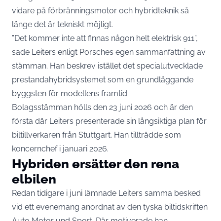
vidare på förbränningsmotor och hybridteknik så
länge det är tekniskt möjligt.
”Det kommer inte att finnas någon helt elektrisk 911”,
sade Leiters enligt
Porsches egen sammanfattning av
stämman
. Han beskrev istället det specialutvecklade
prestandahybridsystemet som en grundläggande
byggsten för modellens framtid.
Bolagsstämman hölls den 23 juni 2026 och är den
första där Leiters presenterade sin långsiktiga plan för
biltillverkaren från Stuttgart. Han tillträdde som
koncernchef i januari 2026.
Hybriden ersätter den rena
elbilen
Redan tidigare i juni lämnade Leiters samma besked
vid ett evenemang anordnat av den tyska biltidskriften
Auto Motor und Sport. Där motiverade han