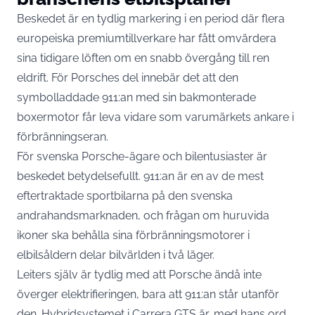
Beskedet är en tydlig markering i en period där flera
europeiska premiumtillverkare har fått omvärdera
sina tidigare löften om en snabb övergång till ren
eldrift. För Porsches del innebär det att den
symbolladdade 911:an med sin bakmonterade
boxermotor får leva vidare som varumärkets ankare i
förbränningseran.
För svenska Porsche-ägare och bilentusiaster är
beskedet betydelsefullt. 911:an är en av de mest
eftertraktade sportbilarna på den svenska
andrahandsmarknaden, och frågan om huruvida
ikoner ska behålla sina förbränningsmotorer i
elbilsåldern delar bilvärlden i två läger.
Leiters själv är tydlig med att Porsche ändå inte
överger elektrifieringen, bara att 911:an står utanför
den. Hybridsystemet i Carrera GTS är, med hans ord