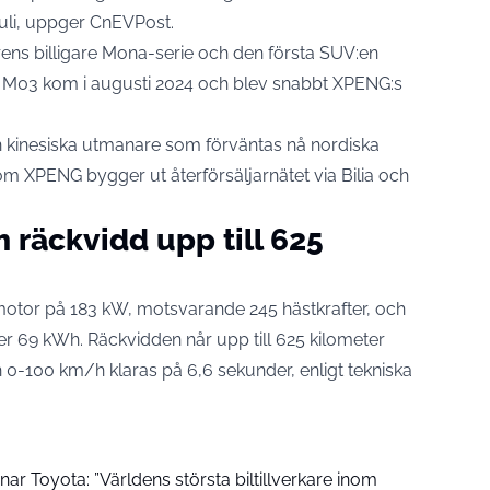
li,
uppger CnEVPost
.
rens billigare Mona-serie och den första SUV:en
03 kom i augusti 2024 och blev snabbt XPENG:s
n kinesiska utmanare som förväntas nå nordiska
om XPENG bygger ut återförsäljarnätet via Bilia och
 räckvidd upp till 625
 motor på 183 kW, motsvarande 245 hästkrafter, och
er 69 kWh. Räckvidden når upp till 625 kilometer
ch 0-100 km/h klaras på 6,6 sekunder,
enligt tekniska
 Toyota: ”Världens största biltillverkare inom