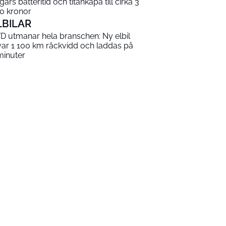
gars batteritid och titankåpa till cirka 3
0 kronor
LBILAR
D utmanar hela branschen: Ny elbil
var 1 100 km räckvidd och laddas på
minuter