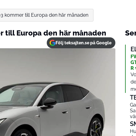
3 kommer till Europa den här månaden
 till Europa den här månaden
Sen
Följ teksajten.se på Google
E
FW
GT
R 
Vo
de
me
T
Ga
Sa
vä
S
Hu