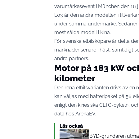
varumärkesevent i München den 16 ju
L03 är den andra modellen i tillverka
under samma undermärke. Sedanen M
mest sålda modell i Kina.
För svenska elbilsköpare är detta de
marknader senare i höst, samtidigt s
andra partners.
Motor på 183 kW och
kilometer
Den rena elbilsvarianten drivs av en
kan väljas med batteripaket på 56 ell
enligt den kinesiska CLTC-cykeln, o
data hos ArenaEV
.
Läs också
BYD-grundaren utmanar