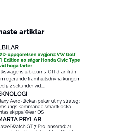
aste artiklar
LBILAR
D-uppgörelsen avgjord: VW Golf
I Edition 50 sågar Honda Civic Type
vid höga farter
lkswagens jubileums-GTI drar ifrån
n regerande framhjulsdrivna kungen
d 5,2 sekunder vid…...
EKNOLOGI
laxy Aero-läckan pekar ut ny strategi:
msungs kommande smartklocka
ntas skippa Wear OS
MARTA PRYLAR
awei Watch GT 7 Pro lanserad: 21