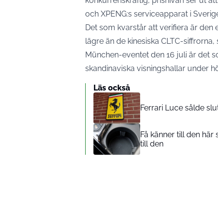
konkurrenskraftig, prisnivån ser ut a
och XPENG:s serviceapparat i Sverig
Det som kvarstår att verifiera är d
lägre än de kinesiska CLTC-siffrorna, 
München-eventet den 16 juli är det s
skandinaviska visningshallar under h
Läs också
Ferrari Luce sålde slut 
Få känner till den hä
till den