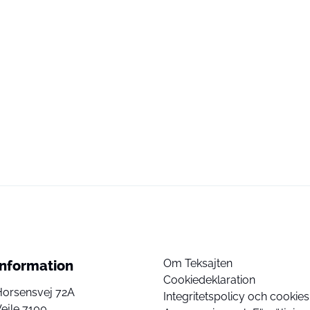
Om Teksajten
Information
Cookiedeklaration
Horsensvej 72A
Integritetspolicy och cookies
ejle 7100