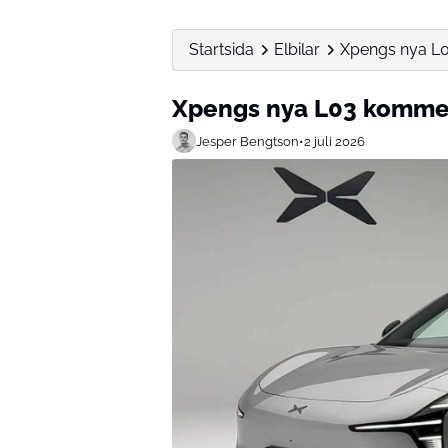
Startsida
Elbilar
Xpengs nya L0
Xpengs nya L03 kommer
Jesper Bengtson
•
2 juli 2026