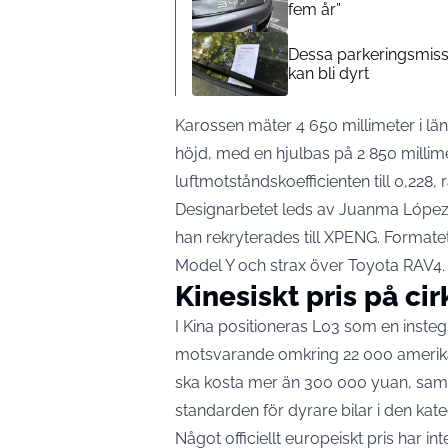
fem år”
Dessa parkeringsmiss
kan bli dyrt
Karossen mäter 4 650 millimeter i län
höjd, med en hjulbas på 2 850 millim
luftmotståndskoefficienten till 0,228,
Designarbetet leds av Juanma López, s
han rekryterades till XPENG. Format
Model Y och strax över Toyota RAV4.
Kinesiskt pris på ci
I Kina positioneras L03 som en inste
motsvarande omkring 22 000 amerikans
ska kosta mer än 300 000 yuan,
samt
standarden för dyrare bilar i den kate
Något officiellt europeiskt pris har