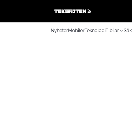
Nyheter
Mobiler
Teknologi
Elbilar
Säk