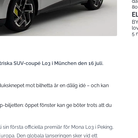
da
80
E
BY
lo
5 
triska SUV-coupé L03 i München den 16 juli.
uksknepet mot bilhetta är en dålig idé – och kan
ljetten: öppet fönster kan ge böter trots att du
 sin första officiella premiär för Mona L03 i Peking,
Europa. Den globala lanseringen sker vid ett