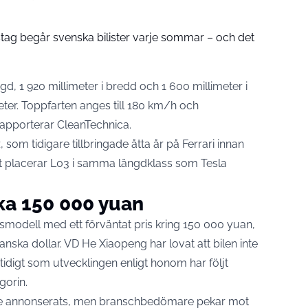
tag begår svenska bilister varje sommar – och det
gd, 1 920 millimeter i bredd och 1 600 millimeter i
eter. Toppfarten anges till 180 km/h och
rapporterar CleanTechnica
.
om tidigare tillbringade åtta år på Ferrari innan
et placerar L03 i samma längdklass som Tesla
rka 150 000 yuan
gsmodell med ett förväntat pris kring 150 000 yuan,
ka dollar. VD He Xiaopeng har lovat att bilen inte
idigt som utvecklingen enligt honom har följt
gorin.
 inte annonserats, men branschbedömare pekar mot