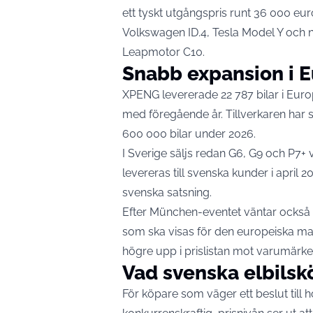
ett tyskt utgångspris runt 36 000 eur
Volkswagen ID.4, Tesla Model Y och n
Leapmotor C10.
Snabb expansion i 
XPENG levererade 22 787 bilar i Eur
med föregående år. Tillverkaren har
600 000 bilar under 2026.
I Sverige säljs redan G6, G9 och P7+ v
levereras till svenska kunder i april
svenska satsning
.
Efter München-eventet väntar ocks
som ska visas för den europeiska ma
högre upp i prislistan mot varumä
Vad svenska elbilsk
För köpare som väger ett beslut till h