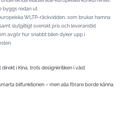
tt underskrida etablerade europeiska konkurrenter,
e byggs redan ut.
en europeiska WLTP-räckvidden, som brukar hamna
samt slutgiltigt svenskt pris och leveranstid.
om avgör hur snabbt bilen dyker upp i
östen.
direkt i Kina, trots designkritiken i väst
r smarta bilfunktionen – men alla förare borde känna