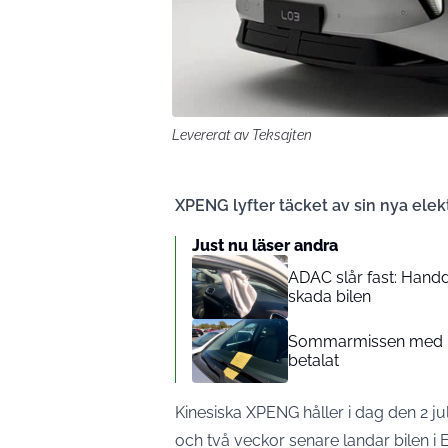
Levererat av Teksajten
XPENG lyfter täcket av sin nya elek
Just nu läser andra
ADAC slår fast: Handd
skada bilen
Sommarmissen med p-bi
betalat
Kinesiska XPENG håller i dag den 2 juli
och två veckor senare landar bilen i 