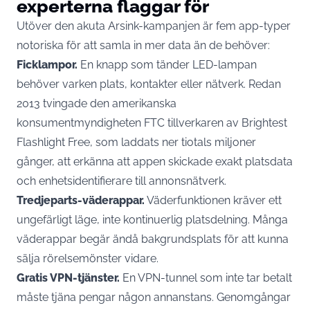
experterna flaggar för
Utöver den akuta Arsink-kampanjen är fem app-typer
notoriska för att samla in mer data än de behöver:
Ficklampor.
En knapp som tänder LED-lampan
behöver varken plats, kontakter eller nätverk. Redan
2013
tvingade den amerikanska
konsumentmyndigheten FTC
tillverkaren av Brightest
Flashlight Free, som laddats ner tiotals miljoner
gånger, att erkänna att appen skickade exakt platsdata
och enhetsidentifierare till annonsnätverk.
Tredjeparts-väderappar.
Väderfunktionen kräver ett
ungefärligt läge, inte kontinuerlig platsdelning. Många
väderappar begär ändå bakgrundsplats för att kunna
sälja rörelsemönster vidare.
Gratis VPN-tjänster.
En VPN-tunnel som inte tar betalt
måste tjäna pengar någon annanstans. Genomgångar