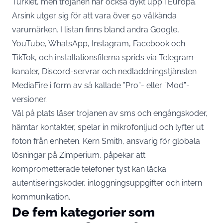
Turkiet, men trojanen har också dykt upp i Europa.
Arsink utger sig för att vara över 50 välkända
varumärken. I listan finns bland andra Google,
YouTube, WhatsApp, Instagram, Facebook och
TikTok, och installationsfilerna sprids via Telegram-
kanaler, Discord-servrar och nedladdnings­tjänsten
MediaFire i form av så kallade ”Pro”- eller ”Mod”-
versioner.
Väl på plats läser trojanen av sms och engångskoder,
hämtar kontakter, spelar in mikrofon­ljud och lyfter ut
foton från enheten. Kern Smith, ansvarig för globala
lösningar på Zimperium,
påpekar
att
komprometterade telefoner tyst kan läcka
autentiseringskoder, inloggningsuppgifter och intern
kommunikation.
De fem kategorier som