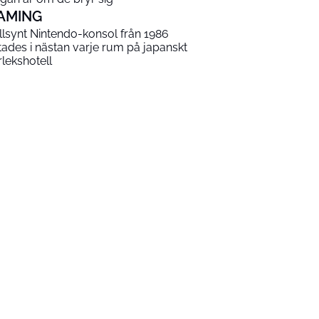
AMING
llsynt Nintendo-konsol från 1986
ttades i nästan varje rum på japanskt
rlekshotell