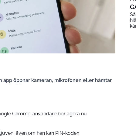
G
Sä
hi
kä
 en app öppnar kameran, mikrofonen eller hämtar
Google Chrome-användare bör agera nu
 tjuven, även om hen kan PIN-koden