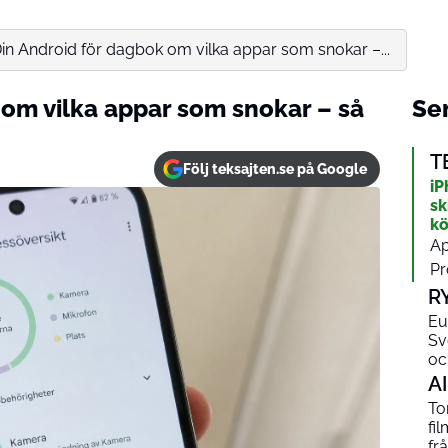
in Android för dagbok om vilka appar som snokar –...
 om vilka appar som snokar – så
Sen
T
Följ teksajten.se på Google
iP
sk
kö
Ap
Pr
R
Eu
Sv
oc
AI
To
fi
fr