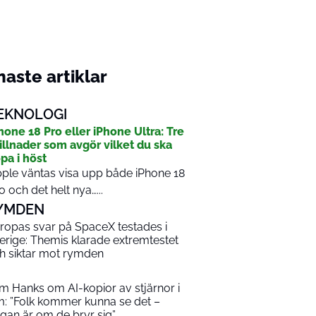
aste artiklar
EKNOLOGI
hone 18 Pro eller iPhone Ultra: Tre
illnader som avgör vilket du ska
pa i höst
ple väntas visa upp både iPhone 18
o och det helt nya…...
YMDEN
ropas svar på SpaceX testades i
erige: Themis klarade extremtestet
h siktar mot rymden
m Hanks om AI-kopior av stjärnor i
lm: ”Folk kommer kunna se det –
ågan är om de bryr sig”