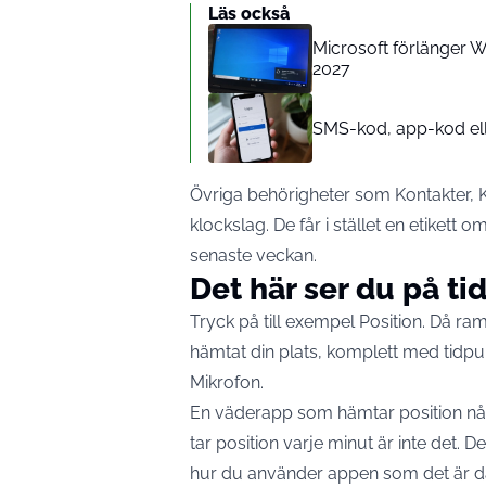
Läs också
Microsoft förlänger Wi
2027
SMS-kod, app-kod elle
Övriga behörigheter som Kontakter, 
klockslag. De får i stället en etikett
senaste veckan.
Det här ser du på tid
Tryck på till exempel Position. Då ra
hämtat din plats,
komplett med tidpu
Mikrofon.
En väderapp som hämtar position nå
tar position varje minut är inte det.
hur du använder appen som det är da