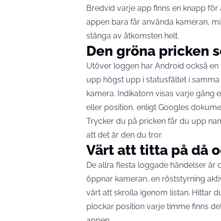
Bredvid varje app finns en knapp för 
appen bara får använda kameran, mikr
stänga av åtkomsten helt.
Den gröna pricken so
Utöver loggen har Android också en rea
upp högst upp i statusfältet i samm
kamera.
Indikatorn visas varje gång 
eller position
, enligt Googles dokume
Trycker du på pricken får du upp na
att det är den du tror.
Värt att titta på då 
De allra flesta loggade händelser är
öppnar kameran, en röststyrning akt
värt att skrolla igenom listan. Hit
plockar position varje timme finns det 
appen.