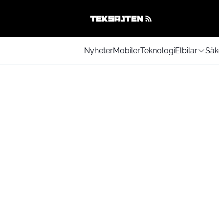
Nyheter
Mobiler
Teknologi
Elbilar
Säk