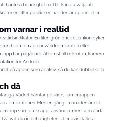
att hantera behörigheten. Där kan du välja att
ofonen eller positionen när den är öppen, eller
m varnar i realtid
ltidsindikator. En liten grön prick eller ikon dyker
a stund som en app använder mikrofon eller
en app har pågående åtkomst till mikrofon, kamera
ntation för Android.
mnet på appen som är aktiv, så du kan dubbelkolla
och då
 ofarliga. Vädret hämtar position, kameraappen
iverar mikrofonen. Men en gång i månaden är det
tar du en app som du knappt använder men som ändå
två val: dra in behörigheten, eller avinstallera