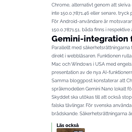
Chrome, alternativt genom att skriva 
inte 150.0.7871.46 eller senare, tryc
För Android-användare är motsvaran
150.0.7871.51, båda finns i respektive
Gemini-integration 
Parallellt med säkerhetsrättningarna 
direkt i webbläsaren. Funktionen rullas
Mac och Windows i USA med engelska
presentation
av de nya AI-funktioner
Samma bloggpost konstaterar att C
språkmodellen Gemini Nano lokalt för
Skyddet ska utökas till att också st
falska tävlingar. För svenska använd
brådskande. Säkerhetsrättningarna är
Läs också