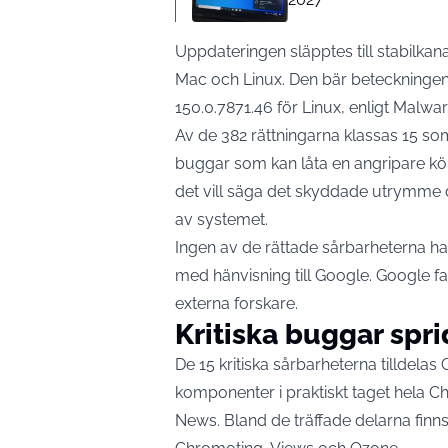
Uppdateringen släpptes till stabilka
Mac och Linux. Den bär beteckninge
150.0.7871.46 för Linux,
enligt Malwa
Av de 382 rättningarna klassas 15 som
buggar som kan låta en angripare kö
det vill säga det skyddade utrymme d
av systemet.
Ingen av de rättade sårbarheterna har h
med hänvisning till Google. Google fa
externa forskare.
Kritiska buggar spr
De 15 kritiska sårbarheterna tilldel
komponenter i praktiskt taget hela C
News
. Bland de träffade delarna fi