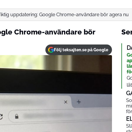
iktig uppdatering: Google Chrome-användare bör agera nu
oogle Chrome-användare bör
Sen
D
Följ teksajten.se på Google
Go
ap
lä
f
Go
lå
G
So
mi
fö
E
St
st