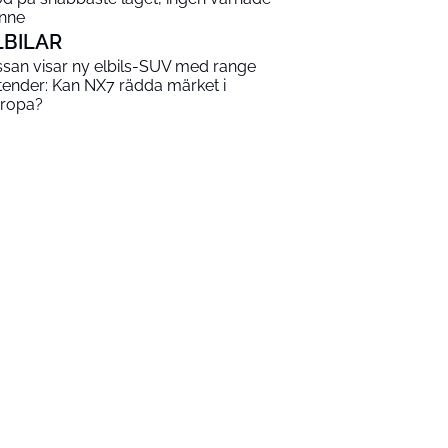
nne
LBILAR
ssan visar ny elbils-SUV med range
tender: Kan NX7 rädda märket i
ropa?