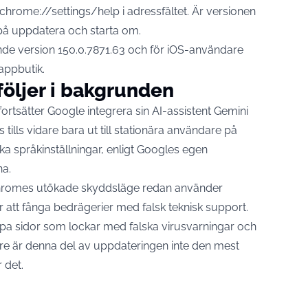
chrome://settings/help i adressfältet. Är versionen
k på uppdatera och starta om.
de version 150.0.7871.63 och för iOS-användare
 appbutik.
följer i bakgrunden
fortsätter Google integrera sin AI-assistent Gemini
 tills vidare bara ut till stationära användare på
 språkinställningar,
enligt Googles egen
na.
hromes utökade skyddsläge redan använder
 att fånga bedrägerier med falsk teknisk support.
oppa sidor som lockar med falska virusvarningar och
are är denna del av uppdateringen inte den mest
 det.