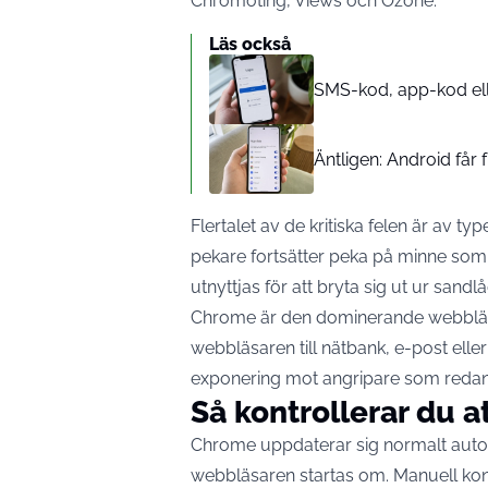
Chromoting, Views och Ozone.
Läs också
SMS-kod, app-kod elle
Äntligen: Android får
Flertalet av de kritiska felen är av t
pekare fortsätter peka på minne som r
utnyttjas för att bryta sig ut ur sand
Chrome är den dominerande webbläs
webbläsaren till nätbank, e-post eller
exponering mot angripare som redan 
Så kontrollerar du at
Chrome uppdaterar sig normalt automat
webbläsaren startas om. Manuell kon