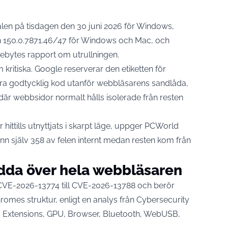
nalen på tisdagen den 30 juni 2026 för Windows,
n 150.0.7871.46/47 för Windows och Mac, och
rebytes rapport om utrullningen
.
 kritiska. Google reserverar den etiketten för
ra godtycklig kod utanför webbläsarens sandlåda,
är webbsidor normalt hålls isolerade från resten
ittills utnyttjats i skarpt läge,
uppger PCWorld
nn själv 358 av felen internt medan resten kom från
idda över hela webbläsaren
as CVE-2026-13774 till CVE-2026-13788 och berör
hromes struktur,
enligt en analys från Cybersecurity
nns Extensions, GPU, Browser, Bluetooth, WebUSB,