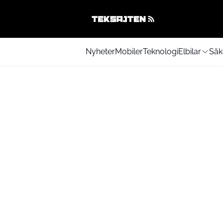
Nyheter
Mobiler
Teknologi
Elbilar
Säk