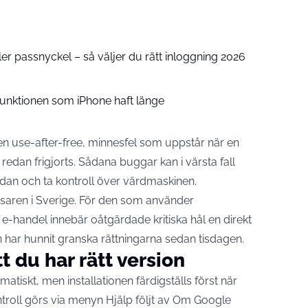
r passnyckel – så väljer du rätt inloggning 2026
 funktionen som iPhone haft länge
ypen use-after-free, minnesfel som uppstår när en
edan frigjorts. Sådana buggar kan i värsta fall
lådan och ta kontroll över värdmaskinen.
aren i Sverige. För den som använder
 e-handel innebär oåtgärdade kritiska hål en direkt
har hunnit granska rättningarna sedan tisdagen.
t du har rätt version
iskt, men installationen färdigställs först när
troll görs via menyn Hjälp följt av Om Google