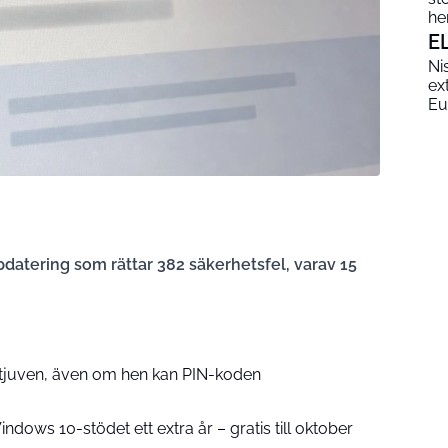
he
E
Ni
ex
Eu
datering som rättar 382 säkerhetsfel, varav 15
 tjuven, även om hen kan PIN-koden
ndows 10-stödet ett extra år – gratis till oktober