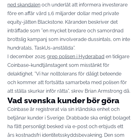
ned skandalen
och underlät att informera investerare
före en affär värd 1,6 miljarder dollar med private
equity-jätten Blackstone. Käranden beskriver det
inträffade som ”en mycket bredare och samordnad
brottslig kampanj som involverade dussintals, om inte
hundratals, TaskUs-anställda”.
I december 2025
grep polisen i Hyderabad
en tidigare
Coinbase-kundtjänstagent som misstänkt för
delaktighet. ”Vi har nolltolerans för dåligt beteende
och kommer att fortsätta samarbeta med polisen för
att ställa skurkar inför rätta”, skrev Brian Armstrong då.
Vad svenska kunder bör göra
Coinbase är registrerat via sin irländska enhet och
betjänar kunder i Sverige. Drabbade ska enligt bolaget
ha fått personligt besked via e-post och erbjuds ett
års kostnadsfri identitetsskyddsbevakning. Den som