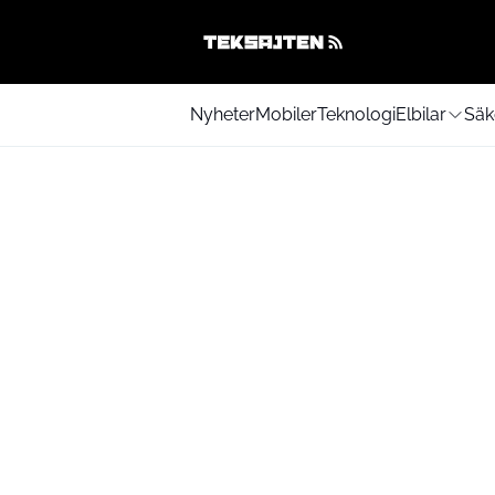
Nyheter
Mobiler
Teknologi
Elbilar
Säk