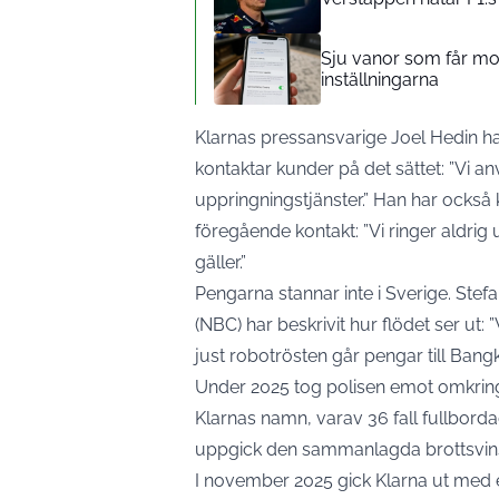
Sju vanor som får mobil
inställningarna
Klarnas pressansvarige Joel Hedin h
kontaktar kunder på det sättet: ”Vi 
uppringningstjänster.” Han har också 
föregående kontakt: ”Vi ringer aldri
gäller.”
Pengarna stannar inte i Sverige. Stef
(NBC) har beskrivit hur flödet ser ut: ”
just robotrösten går pengar till Bang
Under 2025 tog polisen emot omkring
Klarnas namn, varav 36 fall fullbordad
uppgick den sammanlagda brottsvinste
I november 2025 gick Klarna ut med 