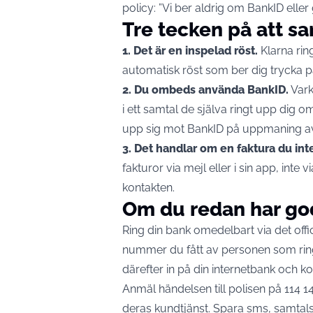
policy
: ”Vi ber aldrig om BankID eller
Tre tecken på att sa
1. Det är en inspelad röst.
Klarna rin
automatisk röst som ber dig trycka på en
2. Du ombeds använda BankID.
Vark
i ett samtal de själva ringt upp dig o
upp sig mot BankID på uppmaning a
3. Det handlar om en faktura du inte
fakturor via mejl eller i sin app, inte v
kontakten.
Om du redan har g
Ring din bank omedelbart via det offic
nummer du fått av personen som rin
därefter in på din internetbank och 
Anmäl händelsen till polisen på 114 14
deras kundtjänst. Spara sms, samta