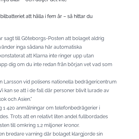
batteriet att hålla i fem år – så hittar du
ar
sagt till Göteborgs-Posten
att bolaget aldrig
använder inga sådana här automatiska
konstaterat att Klarna inte ringer upp utan
g upp dig om du inte redan från början vet vad som
an Larsson vid polisens nationella bedrägericentrum
Vi kan se att i de fall där personer blivit lurade av
kok och Asien.”
 1 420 anmälningar om telefonbedrägerier i
es. Trots att en relativt liten andel fullbordades
n till omkring 1,2 miljoner kronor.
en bredare varning där bolaget
klargjorde sin