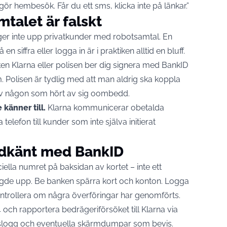
 gör hembesök. Får du ett sms, klicka inte på länkar.”
mtalet är falskt
ger inte upp privatkunder med robotsamtal. En
 siffra eller logga in är i praktiken alltid en bluff.
en Klarna eller polisen ber dig signera med BankID
m.
Polisen är tydlig
med att man aldrig ska koppla
v någon som hört av sig oombedd.
 känner till.
Klarna kommunicerar obetalda
ia telefon till kunder som inte själva initierat
odkänt med BankID
iella numret på baksidan av kortet – inte ett
gde upp. Be banken spärra kort och konton. Logga
kontrollera om några överföringar har genomförts.
 och rapportera bedrägeriförsöket till Klarna via
lslogg och eventuella skärmdumpar som bevis.