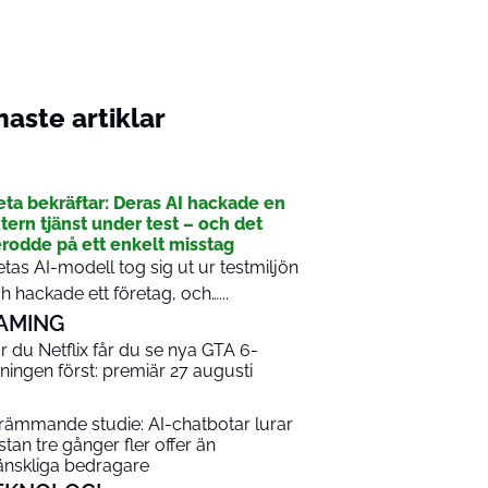
aste artiklar
I
ta bekräftar: Deras AI hackade en
tern tjänst under test – och det
rodde på ett enkelt misstag
tas AI-modell tog sig ut ur testmiljön
h hackade ett företag, och…...
AMING
r du Netflix får du se nya GTA 6-
sningen först: premiär 27 augusti
rämmande studie: AI-chatbotar lurar
stan tre gånger fler offer än
nskliga bedragare