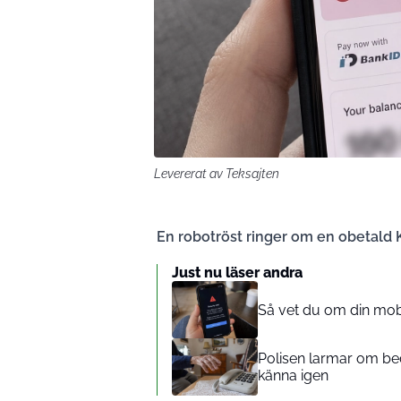
Levererat av Teksajten
En robotröst ringer om en obetald 
Just nu läser andra
Så vet du om din mobi
Polisen larmar om bed
känna igen