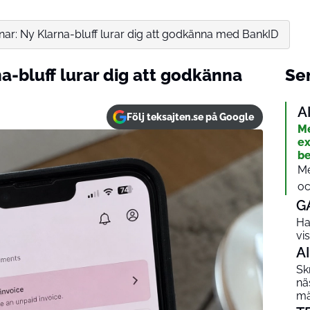
nar: Ny Klarna-bluff lurar dig att godkänna med BankID
na-bluff lurar dig att godkänna
Sen
A
Följ teksajten.se på Google
Me
ex
be
Me
oc
G
Ha
vi
AI
Sk
nä
mä