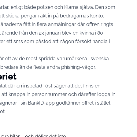
rtar, enligt både polisen och Klarna själva. Den som
et att skicka pengar rakt in på bedragarnas konto.
naderna fått in flera anmälningar där offren ringts
t ärende från den 23 januari
blev en kvinna i 80-
er ett sms som påstod att någon försökt handla i
r ett av de mest spridda varumärkena i svenska
r bredare än de flesta andra phishing-vågor.
riet
al där en inspelad röst säger att det finns en
n att knappa in personnummer och därefter logga in
signerar i sin BankID-app godkänner offret i stället
ot.
nya bilar – och döljer det inte