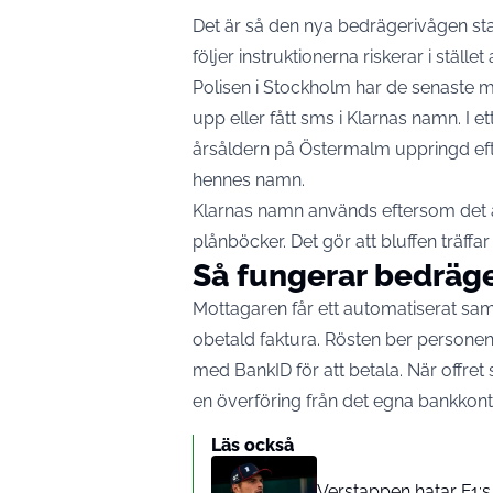
Det är så den nya bedrägerivågen sta
följer instruktionerna riskerar i ställ
Polisen i Stockholm har de senaste må
upp eller fått sms i Klarnas namn. I
et
årsåldern på Östermalm uppringd eft
hennes namn.
Klarnas namn används eftersom det ä
plånböcker. Det gör att bluffen träffa
Så fungerar bedräge
Mottagaren får ett automatiserat samt
obetald faktura. Rösten ber persone
med BankID för att betala. När offret 
en överföring från det egna bankkont
Läs också
Verstappen hatar F1:s 