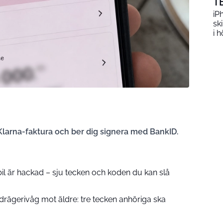
T
iP
sk
i h
Klarna-faktura och ber dig signera med BankID.
l är hackad – sju tecken och koden du kan slå
rägerivåg mot äldre: tre tecken anhöriga ska