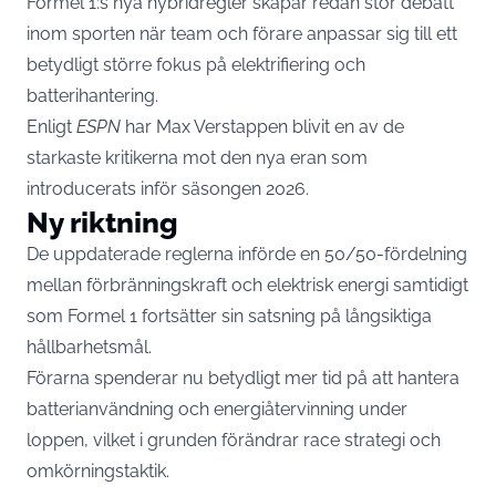
Formel 1:s nya hybridregler skapar redan stor debatt
inom sporten när team och förare anpassar sig till ett
betydligt större fokus på elektrifiering och
batterihantering.
Enligt
ESPN
har Max Verstappen blivit en av de
starkaste kritikerna mot den nya eran som
introducerats inför säsongen 2026.
Ny riktning
De uppdaterade reglerna införde en 50/50-fördelning
mellan förbränningskraft och elektrisk energi samtidigt
som Formel 1 fortsätter sin satsning på långsiktiga
hållbarhetsmål.
Förarna spenderar nu betydligt mer tid på att hantera
batterianvändning och energiåtervinning under
loppen, vilket i grunden förändrar race strategi och
omkörningstaktik.