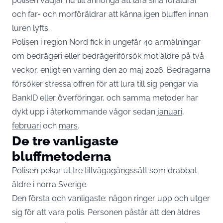
polisen vädjar nu till anhöriga att lära sina föräldrar
och far- och morföräldrar att känna igen bluffen innan
luren lyfts.
Polisen i region Nord fick in ungefär 40 anmälningar
om bedrägeri eller bedrägeriförsök mot äldre på två
veckor, enligt en varning den 20 maj 2026. Bedragarna
försöker stressa offren för att lura till sig pengar via
BankID eller överföringar, och samma metoder har
dykt upp i återkommande vågor sedan
januari
,
februari
och
mars
.
De tre vanligaste
bluffmetoderna
Polisen pekar ut tre tillvägagångssätt som drabbat
äldre i norra Sverige.
Den första och vanligaste: någon ringer upp och utger
sig för att vara polis. Personen påstår att den äldres