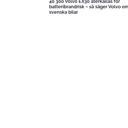
40 300 Volvo EX30 återkallas för
batteribrandrisk – så säger Volvo o
svenska bilar