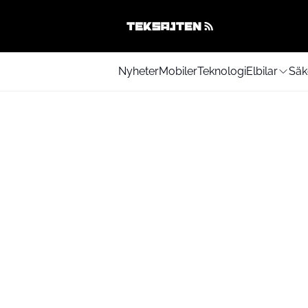
Nyheter
Mobiler
Teknologi
Elbilar
Säk