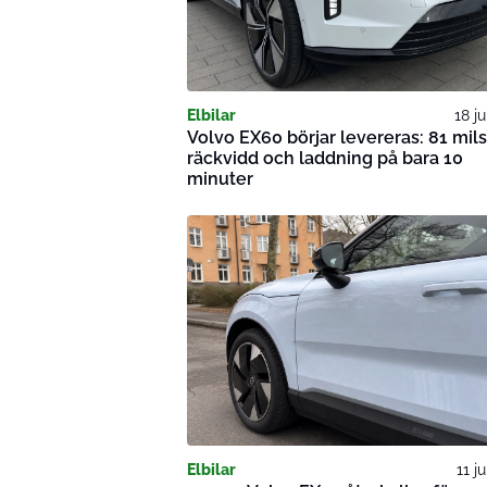
Elbilar
18 ju
Volvo EX60 börjar levereras: 81 mils
räckvidd och laddning på bara 10
minuter
Elbilar
11 j