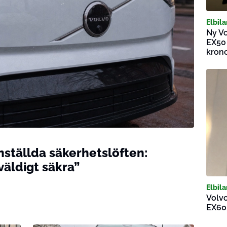
Elbila
Ny Vo
EX50 
kron
nställda säkerhetslöften:
väldigt säkra”
Elbila
Volvo
EX60 