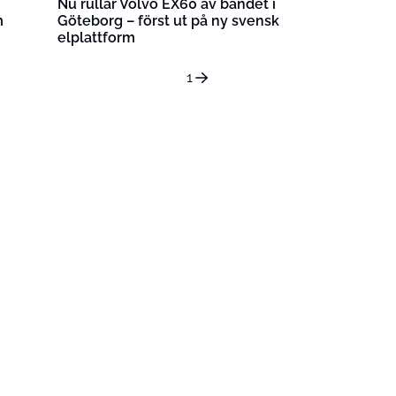
Nu rullar Volvo EX60 av bandet i
m
Göteborg – först ut på ny svensk
elplattform
1