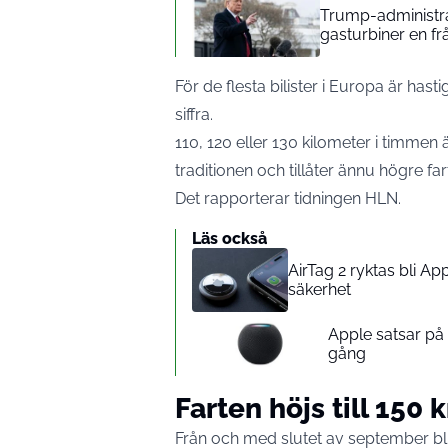
Trump-administrat
gasturbiner en fr
För de flesta bilister i Europa är ha
siffra.
110, 120 eller 130 kilometer i timme
traditionen och tillåter ännu högre far
Det rapporterar tidningen
HLN
.
Läs också
AirTag 2 ryktas bli A
säkerhet
Apple satsar p
gång
Farten höjs till 150
Från och med slutet av september blir