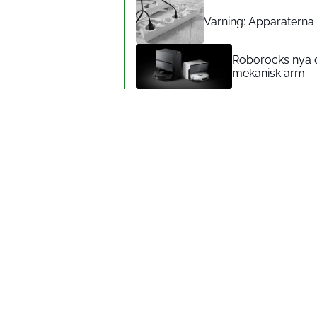
Varning: Apparaterna d
Roborocks nya d
mekanisk arm