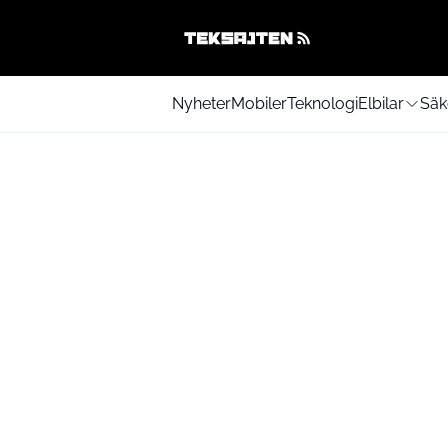
Nyheter
Mobiler
Teknologi
Elbilar
Säk