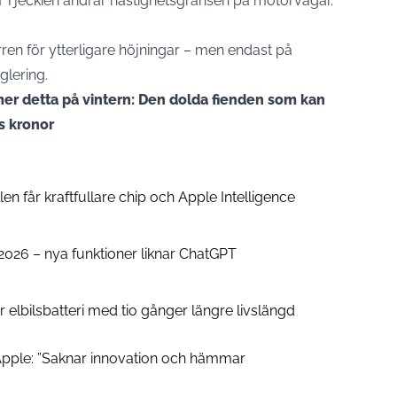
 Tjeckien ändrar hastighetsgränsen på motorvägar.
en för ytterligare höjningar – men endast på
glering.
mer detta på vintern: Den dolda fienden som kan
ls kronor
n får kraftfullare chip och Apple Intelligence
e 2026 – nya funktioner liknar ChatGPT
 elbilsbatteri med tio gånger längre livslängd
pple: ”Saknar innovation och hämmar