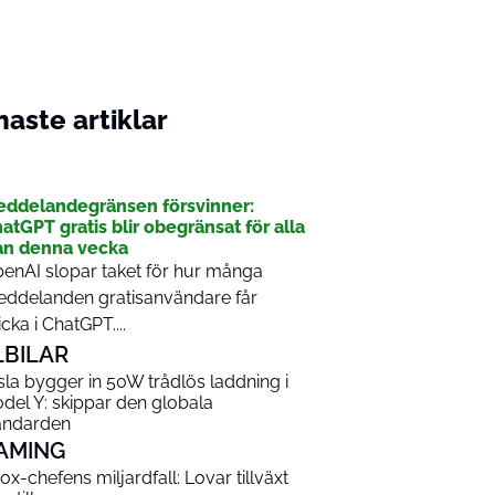
aste artiklar
I
ddelandegränsen försvinner:
atGPT gratis blir obegränsat för alla
ån denna vecka
enAI slopar taket för hur många
ddelanden gratisanvändare får
icka i ChatGPT....
LBILAR
sla bygger in 50W trådlös laddning i
del Y: skippar den globala
andarden
AMING
ox-chefens miljardfall: Lovar tillväxt