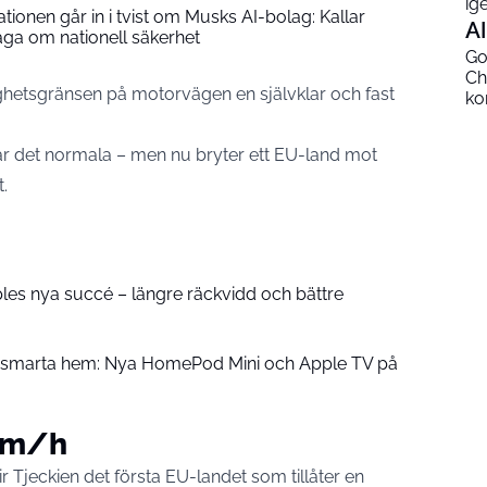
ig
ionen går in i tvist om Musks AI-bolag: Kallar
AI
åga om nationell säkerhet
Go
Ch
stighetsgränsen på motorvägen en självklar och fast
ko
n är det normala – men nu bryter ett EU-land mot
t.
pples nya succé – längre räckvidd och bättre
å smarta hem: Nya HomePod Mini och Apple TV på
 km/h
 Tjeckien det första EU-landet som tillåter en