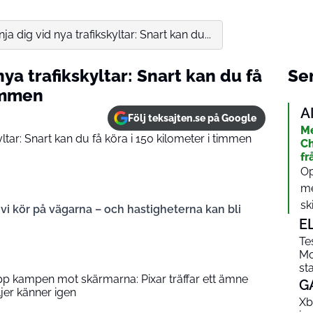
a dig vid nya trafikskyltar: Snart kan du...
ya trafikskyltar: Snart kan du få
Sen
timmen
A
Följ teksajten.se på Google
Me
Ch
fr
Op
me
sk
 vi kör på vägarna – och hastigheterna kan bli
E
Te
Mo
st
upp kampen mot skärmarna: Pixar träffar ett ämne
G
er känner igen
Xb