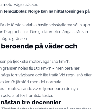
a motorvägssträckor.
kan femdubblas: Norge kan ha hittat lösningen på
 där de första variabla hastighetsskyltarna sätts upp
n Prag och Linz. Den 50 kilometer långa sträckan
 högre gränsen.
r beroende på väder och
nsen på tjeckiska motorvägar 130 km/h.
n gränsen höjas till 150 km/h – men bara när
äga torr vägbana och lite trafik. Vid regn, snö eller
d 20 km/h jämfört med det normala.
erar motsvarande 2,2 miljoner euro i de nya
 pekats ut för framtida tester.
 nästan tre decennier