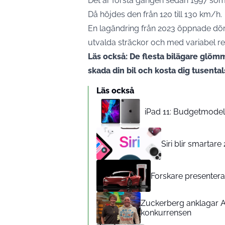
Det är första gången sedan 1997 som
Då höjdes den från 120 till 130 km/h.
En lagändring från 2023 öppnade dörr
utvalda sträckor och med variabel re
Läs också: De flesta bilägare glöm
skada din bil och kosta dig tusenta
Läs också
iPad 11: Budgetmodelle
Siri blir smartar
Forskare presenterar
Zuckerberg anklagar A
konkurrensen