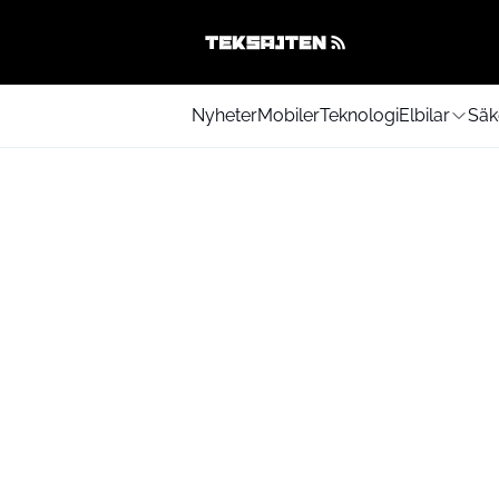
Nyheter
Mobiler
Teknologi
Elbilar
Säk