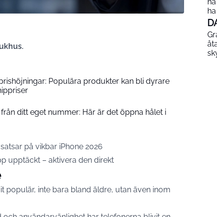
ha
ha
D
Gr
åt
sjukhus.
sk
prishöjningar: Populära produkter kan bli dyrare
ippriser
från ditt eget nummer: Här är det öppna hålet i
satsar på vikbar iPhone 2026
 upptäckt – aktivera den direkt
é
it populär, inte bara bland äldre, utan även inom
d och användarvänlighet har telefonerna blivit en