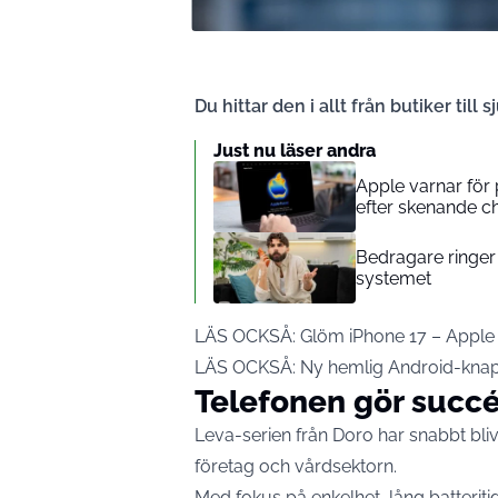
Du hittar den i allt från butiker till 
Just nu läser andra
Apple varnar för 
efter skenande ch
Bedragare ringer 
systemet
LÄS OCKSÅ:
Glöm iPhone 17 – Apple 
LÄS OCKSÅ:
Ny hemlig Android-knapp
Telefonen gör succ
Leva-serien från Doro har snabbt bliv
företag och vårdsektorn.
Med fokus på enkelhet, lång batteriti