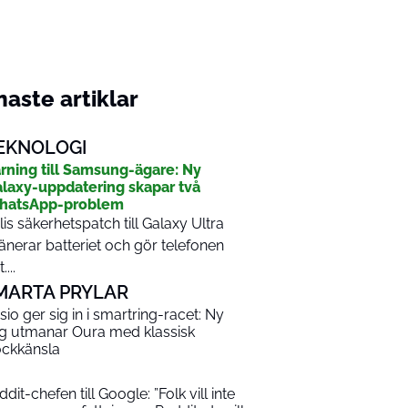
aste artiklar
EKNOLOGI
rning till Samsung-ägare: Ny
laxy-uppdatering skapar två
hatsApp-problem
lis säkerhetspatch till Galaxy Ultra
änerar batteriet och gör telefonen
....
MARTA PRYLAR
sio ger sig in i smartring-racet: Ny
ng utmanar Oura med klassisk
ockkänsla
dit-chefen till Google: ”Folk vill inte