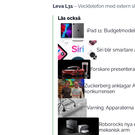
Leva L31
– Vecktelefon med extern 
Läs också
iPad 11: Budgetmodelle
Siri blir smartar
Forskare presenterar
Zuckerberg anklagar A
konkurrensen
Varning: Apparaterna d
Roborocks nya d
mekanisk arm