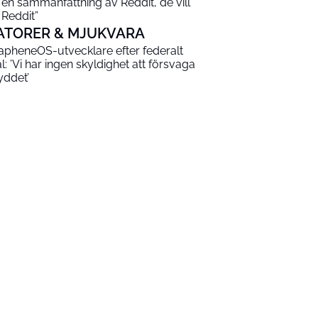
 en sammanfattning av Reddit, de vill
 Reddit”
ATORER & MJUKVARA
apheneOS-utvecklare efter federalt
al: ’Vi har ingen skyldighet att försvaga
yddet’