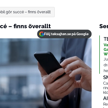
il gör succé – finns överallt
cé – finns överallt
Sen
Följ teksajten.se på Google
T
Va
Ga
W
Ju
dr
het
S
Ca
ri
kl
AI
Red