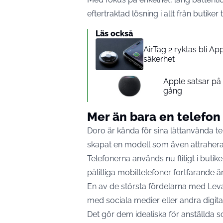
eftertraktad lösning i allt från butiker t
Läs också
AirTag 2 ryktas bli A
säkerhet
Apple satsar p
gång
Mer än bara en telefon 
Doro är kända för sina lättanvända t
skapat en modell som även attrahera
Telefonerna används nu flitigt i buti
pålitliga mobiltelefoner fortfarande är
En av de största fördelarna med Leva
med sociala medier eller andra digital
Det gör dem idealiska för anställda s