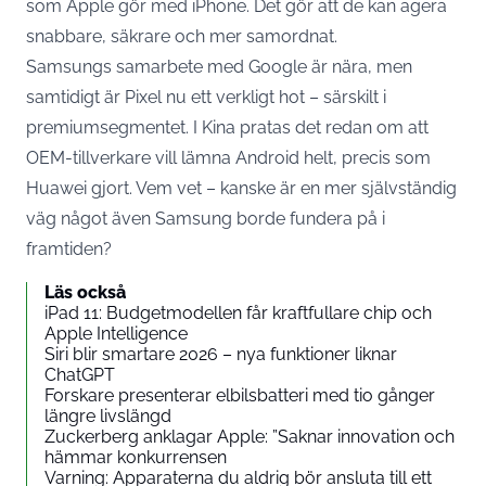
som Apple gör med
iPhone
. Det gör att de kan agera
snabbare, säkrare och mer samordnat.
Samsungs samarbete med Google är nära, men
samtidigt är Pixel nu ett verkligt hot – särskilt i
premiumsegmentet. I Kina pratas det redan om att
OEM-tillverkare vill lämna Android helt, precis som
Huawei gjort. Vem vet – kanske är en mer självständig
väg något även Samsung borde fundera på i
framtiden?
Läs också
iPad 11: Budgetmodellen får kraftfullare chip och
Apple Intelligence
Siri blir smartare 2026 – nya funktioner liknar
ChatGPT
Forskare presenterar elbilsbatteri med tio gånger
längre livslängd
Zuckerberg anklagar Apple: ”Saknar innovation och
hämmar konkurrensen
Varning: Apparaterna du aldrig bör ansluta till ett