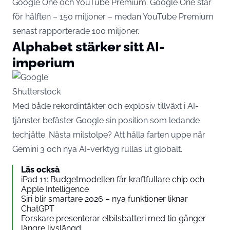
Google One och YouTube Premium. Google One står
för hälften – 150 miljoner – medan YouTube Premium
senast rapporterade 100 miljoner.
Alphabet stärker sitt AI-
imperium
Shutterstock
Med både rekordintäkter och explosiv tillväxt i AI-
tjänster befäster Google sin position som ledande
techjätte. Nästa milstolpe? Att hålla farten uppe när
Gemini 3 och nya AI-verktyg rullas ut globalt.
Läs också
iPad 11: Budgetmodellen får kraftfullare chip och
Apple Intelligence
Siri blir smartare 2026 – nya funktioner liknar
ChatGPT
Forskare presenterar elbilsbatteri med tio gånger
längre livslängd