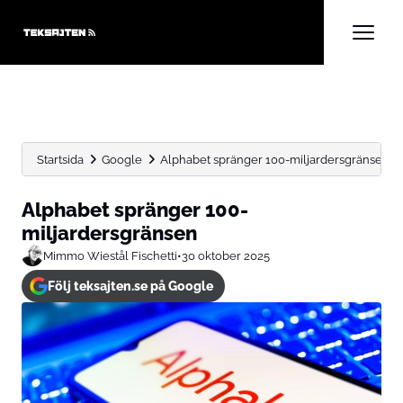
Startsida
Google
Alphabet spränger 100-miljardersgränsen
Alphabet spränger 100-
miljardersgränsen
Mimmo Wiestål Fischetti
•
30 oktober 2025
Följ teksajten.se på Google