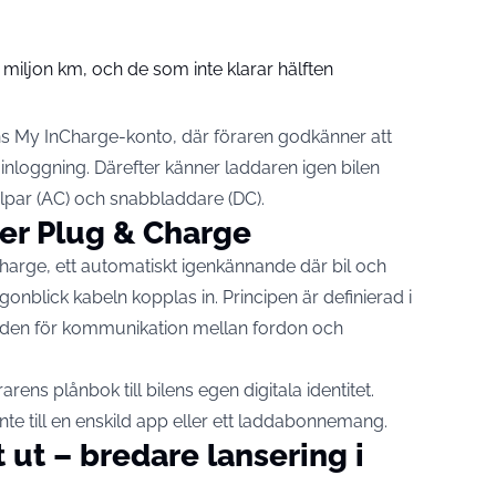
miljon km, och de som inte klarar hälften
ns My InCharge-konto, där föraren godkänner att
 inloggning. Därefter känner laddaren igen bilen
lpar (AC) och snabbladdare (DC).
er Plug & Charge
Charge, ett automatiskt igenkännande där bil och
 ögonblick kabeln kopplas in. Principen
är definierad i
darden för kommunikation mellan fordon och
arens plånbok till bilens egen digitala identitet.
inte till en enskild app eller ett laddabonnemang.
t ut – bredare lansering i