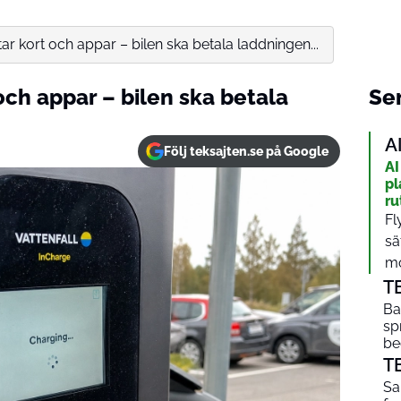
tar kort och appar – bilen ska betala laddningen...
och appar – bilen ska betala
Sen
A
Följ teksajten.se på Google
AI
pl
ru
Fl
sä
mo
T
Ba
sp
be
T
Sa