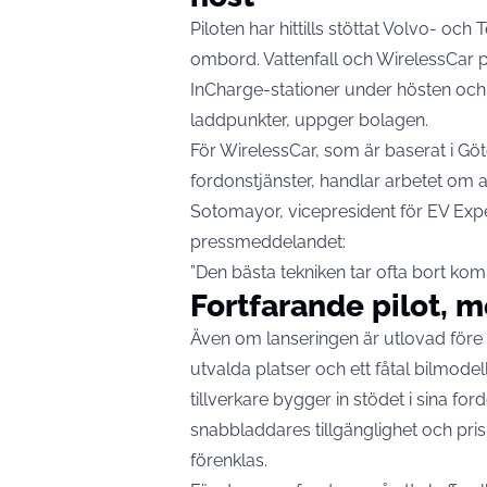
Piloten har hittills stöttat
Volvo- och T
ombord. Vattenfall och WirelessCar p
InCharge-stationer under hösten och 
laddpunkter, uppger bolagen.
För WirelessCar, som är baserat i G
fordonstjänster, handlar arbetet om 
Sotomayor, vicepresident för EV Exp
pressmeddelandet
:
”Den bästa tekniken tar ofta bort kompl
Fortfarande pilot, m
Även om lanseringen är utlovad före å
utvalda platser och ett fåtal bilmodell
tillverkare bygger in stödet i sina
snabbladdares tillgänglighet och prisn
förenklas.