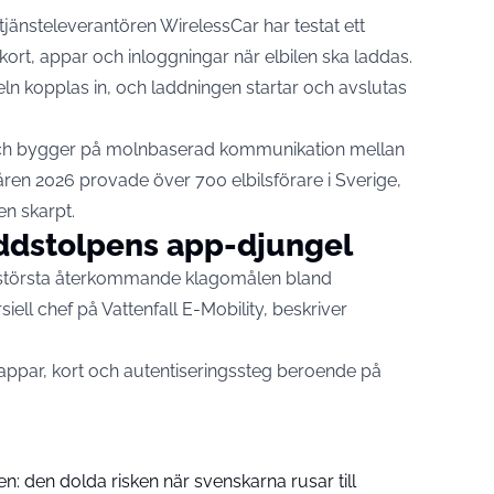
jänsteleverantören WirelessCar har testat ett
ort, appar och inloggningar när elbilen ska laddas.
beln kopplas in, och laddningen startar och avslutas
och bygger på molnbaserad kommunikation mellan
våren 2026 provade
över 700 elbilsförare i Sverige,
en skarpt.
laddstolpens app-djungel
e största återkommande klagomålen bland
iell chef på Vattenfall E-Mobility,
beskriver
a appar, kort och autentiseringssteg beroende på
: den dolda risken när svenskarna rusar till