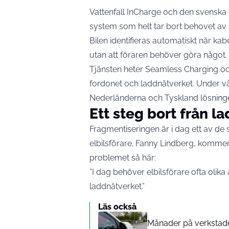
Vattenfall InCharge och den svenska t
system som helt tar bort behovet av k
Bilen identifieras automatiskt när ka
utan att föraren behöver göra något.
Tjänsten heter Seamless Charging 
fordonet och laddnätverket. Under 
Nederländerna och Tyskland
lösning
Ett steg bort från 
Fragmentiseringen är i dag ett av d
elbilsförare. Fanny Lindberg, kommers
problemet
så här:
”I dag behöver elbilsförare ofta olik
laddnätverket.”
Läs också
Månader på verkstaden