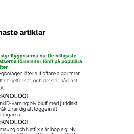
aste artiklar
I
 styr flygpriserna nu: De billigaste
atserna försvinner först på populära
tter
ygbolagen låter allt oftare algoritmer
tta biljettpriset, och det slår hårdast
t…...
EKNOLOGI
nkID-varning: Ny bluff med juridiskt
råk lurar dig att logga in åt
dragarna
EKNOLOGI
msung och Netflix slår ihop sig: Ny