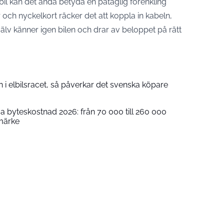
bil kan det ändå betyda en påtaglig förenkling
ar och nyckelkort räcker det att koppla in kabeln,
v känner igen bilen och drar av beloppet på rätt
 i elbilsracet, så påverkar det svenska köpare
iga byteskostnad 2026: från 70 000 till 260 000
märke