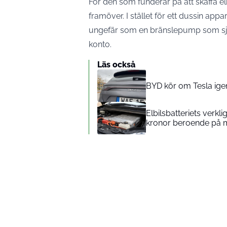
För den som funderar på att skaffa el
framöver. I stället för ett dussin app
ungefär som en bränslepump som själ
konto.
Läs också
BYD kör om Tesla igen
Elbilsbatteriets verkl
kronor beroende på 