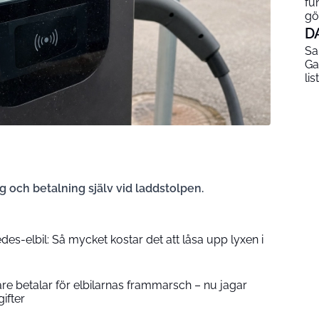
fu
gö
D
Sa
Ga
lis
g och betalning själv vid laddstolpen.
es-elbil: Så mycket kostar det att låsa upp lyxen i
re betalar för elbilarnas frammarsch – nu jagar
ifter