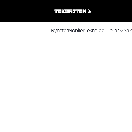
Nyheter
Mobiler
Teknologi
Elbilar
Säk