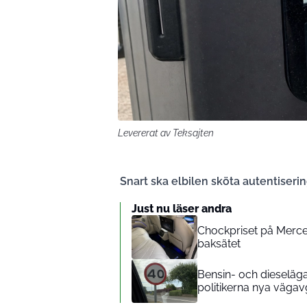
Levererat av Teksajten
Snart ska elbilen sköta autentiserin
Just nu läser andra
Chockpriset på Merced
baksätet
Bensin- och dieseläga
politikerna nya vägavg