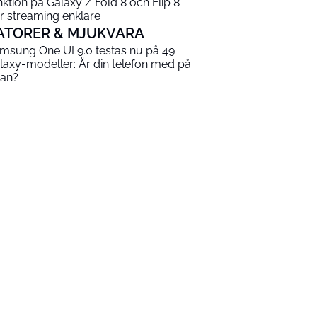
nktion på Galaxy Z Fold 8 och Flip 8
r streaming enklare
ATORER & MJUKVARA
msung One UI 9.0 testas nu på 49
laxy-modeller: Är din telefon med på
tan?