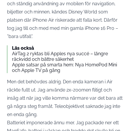
och ständig användning av mobilen för navigation,
biljetter och minnen, kändes Disney World som
platsen där iPhone Air riskerade att falla kort. Därför
tog jag till och med med min gamla iPhone 16 Pro –
”bara utifall”.
Läs också
AirTag 2 ryktas bli Apples nya succé – längre
räckvidd och bättre säkerhet
Apple satsar på smarta hem: Nya HomePod Mini
och Apple TV på gång
Men det behövdes aldrig. Den enda kameran i Air
räckte fullt ut. Jag använde 2x-zoomen flitigt och
insåg att när jag ville komma närmare var det bara att
gå några steg framåt. Teleobjektivet saknade jag inte
en enda gång.
Batteriet imponerade ännu mer. Jag packade ner ett
MagSafe-batteri i väskan och trodde det skulle bli en