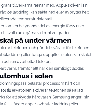
gräns tillverkarna räknar med. Apple skriver i sin
 trådlös laddning, kan sakta ned eller avbrytas helt
cificerade temperaturintervall
.
eftersom en betydande del av energin försvinner
tt svalt rum, gärna vid runt 20 grader.
t skal på under värmen
isolerar telefonen och gör det svårare för telefonen
bbladdning eller tunga uppgifter i solen kan skalet
on och en överhettad telefon.
rt varm, framför allt när den samtidigt laddar.
 utomhus i solen
strömningspass belastar processorn hårt och
sol till ekvationen aktiverar telefonen så kallad
nks för att skydda hårdvaran. Samsung anger i sin
a fall
stänger appar, avbryter laddning eller