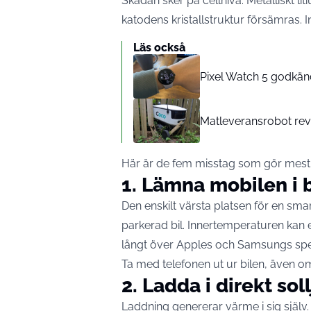
Skadan sker på cellnivå. Metalliskt lit
katodens kristallstruktur försämras.
Läs också
Pixel Watch 5 godkän
Matleveransrobot rev 
Här är de fem misstag som gör mest 
1. Lämna mobilen i 
Den enskilt värsta platsen för en sm
parkerad bil. Innertemperaturen kan e
långt över Apples och Samsungs speci
Ta med telefonen ut ur bilen, även om 
2. Ladda i direkt sol
Laddning genererar värme i sig själv.