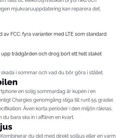
ium fälls ut, elektrolytvätskan bryts ned och
 Ingen mjukvaruuppdatering kan reparera det.
d av FCC: fyra varianter med LTE som standard
upp trädgården och drog bort ett helt staket
skada i sommar och vad du bör göra i stället.
bilen
artphone en solig sommardag är kupén i en
nligt Chargies genomgång stiga till runt 55 grader,
fikation. Även korta perioder i den miljön räknas.
du bara ska in i affären en kvart.
ljus
 Kombinerar du det med direkt solljus eller en varm