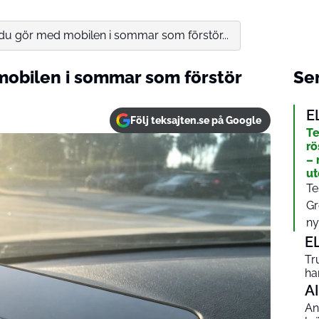
du gör med mobilen i sommar som förstör...
mobilen i sommar som förstör
Sen
E
Följ teksajten.se på Google
Te
rö
– 
ut
Te
Gr
ny
E
Tr
ha
AI
An