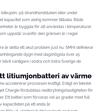
m i bilkupén, på strandhandduken eller under
iet kapacitet som aldrig kommer tillbaka. Både
nheter är byggda för att användas i temperaturer
som uppstår ovanför den gränsen är i regel
e är detta ett akut problem just nu. SMHI
definierar
nhängande dygn med dagshögsta över 25
 blivit vanligare i södra och östra Sverige de
tt litiumjonbatteri av värme
rme accelererar processen kraftigt. Enligt en
teknisk
et Chargie
fördubblas nedbrytningshastigheten för
er. Ett batteri som förvaras vid 40 grader med full
 kapaciteten på ett enda år.