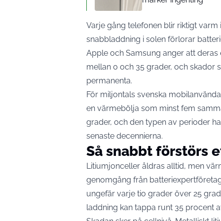
Varje gång telefonen blir riktigt var
snabbladdning i solen förlorar batter
Apple och Samsung anger att deras e
mellan 0 och 35 grader, och skador 
permanenta.
För miljontals svenska mobilanvändar
en värmebölja
som minst fem samma
grader, och den typen av perioder har
senaste decennierna.
Så snabbt förstörs e
Litiumjonceller åldras alltid, men vä
genomgång från batteriexpertföretag
ungefär varje tio grader över 25 grad
laddning kan tappa runt 35 procent av