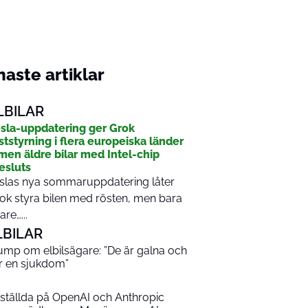
aste artiklar
LBILAR
sla-uppdatering ger Grok
ststyrning i flera europeiska länder
men äldre bilar med Intel-chip
esluts
slas nya sommaruppdatering låter
ok styra bilen med rösten, men bara
are…...
LBILAR
ump om elbilsägare: ”De är galna och
r en sjukdom”
ställda på OpenAI och Anthropic