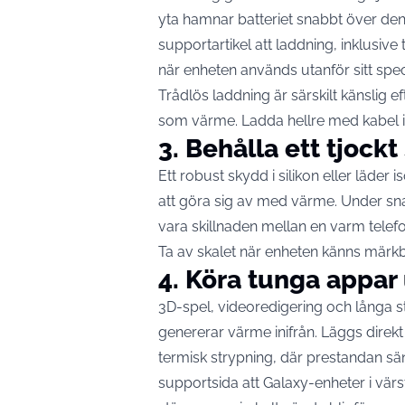
yta hamnar batteriet snabbt över den 
supportartikel att laddning, inklusive
när enheten
används utanför sitt spe
Trådlös laddning är särskilt känslig 
som värme. Ladda hellre med kabel i e
3. Behålla ett tjock
Ett robust skydd i silikon eller läder 
att göra sig av med värme. Under sna
vara skillnaden mellan en varm telef
Ta av skalet när enheten känns märkba
4. Köra tunga appar
3D-spel, videoredigering och långa 
genererar värme inifrån. Läggs direkt 
termisk strypning, där prestandan sä
supportsida att Galaxy-enheter i värst