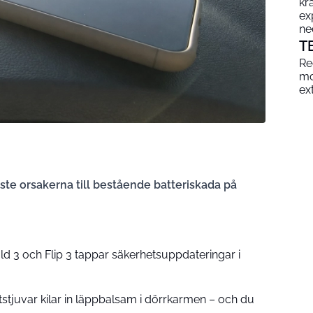
kr
ex
ne
T
Re
mo
ex
te orsakerna till bestående batteriskada på
d 3 och Flip 3 tappar säkerhetsuppdateringar i
ttstjuvar kilar in läppbalsam i dörrkarmen – och du