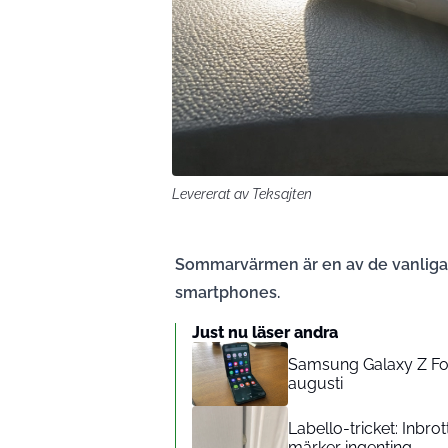
Levererat av Teksajten
Sommarvärmen är en av de vanligas
smartphones.
Just nu läser andra
Samsung Galaxy Z Fol
augusti
Labello-tricket: Inbro
märker ingenting