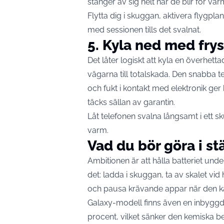
stänger av sig helt
när de blir för var
Flytta dig i skuggan, aktivera flygpla
med sessionen tills det svalnat.
5. Kyla ned med frys
Det låter logiskt att kyla en överhett
vägarna till totalskada. Den snabba 
och fukt i kontakt med elektronik ger
täcks sällan av garantin.
Låt telefonen svalna långsamt i ett sk
varm.
Vad du bör göra i stä
Ambitionen är att hålla batteriet und
det: ladda i skuggan, ta av skalet vi
och pausa krävande appar när den k
Galaxy-modell finns även en inbyggd 
procent, vilket sänker den kemiska be