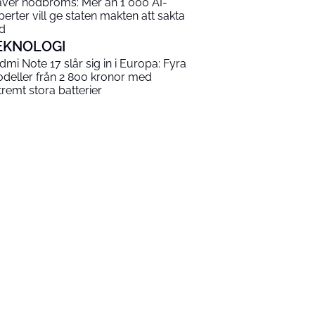
äver nödbroms: Mer än 1 000 AI-
perter vill ge staten makten att sakta
d
EKNOLOGI
dmi Note 17 slår sig in i Europa: Fyra
deller från 2 800 kronor med
tremt stora batterier