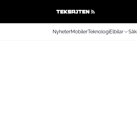
Nyheter
Mobiler
Teknologi
Elbilar
Säk