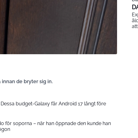
D
Ex
ål
at
innan de bryter sig in.
Dessa budget-Galaxy får Android 17 långt före
o för soporna – när han öppnade den kunde han
 ögon