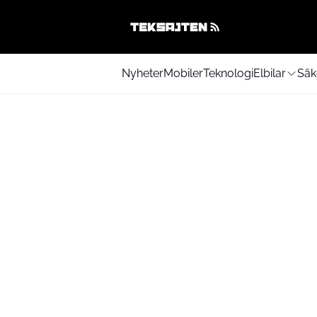
Nyheter
Mobiler
Teknologi
Elbilar
Säk