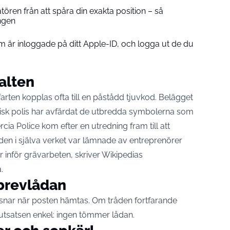
tören från att spåra din exakta position – så
ingen
om är inloggade på ditt Apple-ID, och logga ut de du
alten
farten kopplas ofta till en påstådd tjuvkod. Belägget
tisk polis har avfärdat de utbredda symbolerna som
a Police kom efter en utredning fram till att
n i själva verket var lämnade av entreprenörer
r inför grävarbeten,
skriver Wikipedias
.
 brevlådan
ossnar när posten hämtas. Om tråden fortfarande
slutsatsen enkel: ingen tömmer lådan.