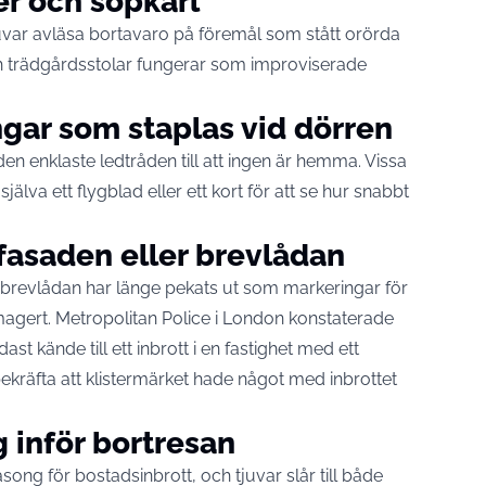
er och sopkärl
uvar avläsa bortavaro på föremål som stått orörda
h trädgårdsstolar fungerar som improviserade
ngar som staplas vid dörren
 enklaste ledtråden till att ingen är hemma. Vissa
jälva ett flygblad eller ett kort för att se hur snabbt
 fasaden eller brevlådan
d brevlådan har länge pekats ut som markeringar för
magert. Metropolitan Police i London konstaterade
t kände till ett inbrott i en fastighet med ett
ekräfta att klistermärket hade något med inbrottet
 inför bortresan
g för bostadsinbrott, och tjuvar slår till både