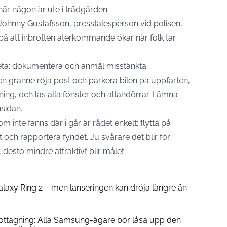
när någon är ute i trädgården.
Johnny Gustafsson, presstalesperson vid polisen,
på att inbrotten återkommande ökar när folk tar
kreta: dokumentera och anmäl misstänkta
e en granne röja post och parkera bilen på uppfarten,
ning, och lås alla fönster och altandörrar. Lämna
nsidan.
om inte fanns där i går är rådet enkelt: flytta på
 och rapportera fyndet. Ju svårare det blir för
desto mindre attraktivt blir målet.
laxy Ring 2 – men lanseringen kan dröja längre än
 mottagning: Alla Samsung-ägare bör låsa upp den