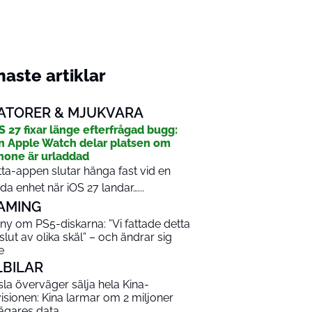
aste artiklar
ATORER & MJUKVARA
S 27 fixar länge efterfrågad bugg:
n Apple Watch delar platsen om
hone är urladdad
tta-appen slutar hänga fast vid en
da enhet när iOS 27 landar…...
AMING
ny om PS5-diskarna: ”Vi fattade detta
slut av olika skäl” – och ändrar sig
e
LBILAR
sla överväger sälja hela Kina-
visionen: Kina larmar om 2 miljoner
lägares data