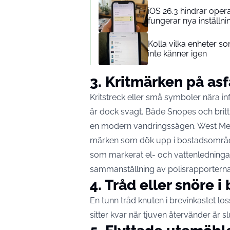
iOS 26.3 hindrar opera
fungerar nya inställn
Kolla vilka enheter s
inte känner igen
3. Kritmärken på asf
Kritstreck eller små symboler nära in
är dock svagt. Både Snopes och brit
en modern vandringssägen. West Merci
märken som dök upp i bostadsområde
som markerat el- och vattenledninga
sammanställning
av polisrapporterna
4. Tråd eller snöre i
En tunn tråd knuten i brevinkastet l
sitter kvar när tjuven återvänder är 