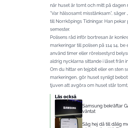
när huset är tomt och mitt på dagen 
”Var hälsosamt misstänksam”, säger 
till Norrköpings Tidningar
. Han pekar 
semester.
Polisens råd inför bortresan är kon
markeringar till polisen på 114 14, b
använd timer eller rörelsestyrd belys
aldrig nycklarna sittande i låset från i
Om du hittar en tejpbit eller en sten s
markeringen, gör huset synligt bebott
tjuven att avgöra om huset står tomt, 
Läs också
Samsung bekräftar Ga
väntat
Säg hej då till dålig