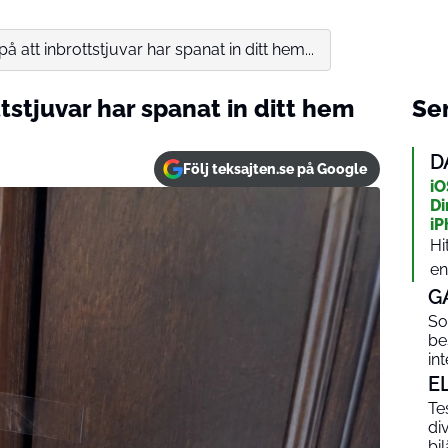
å att inbrottstjuvar har spanat in ditt hem...
tstjuvar har spanat in ditt hem
Sen
D
Följ teksajten.se på Google
iO
Di
iP
Hi
en
G
So
be
int
E
Te
di
bi