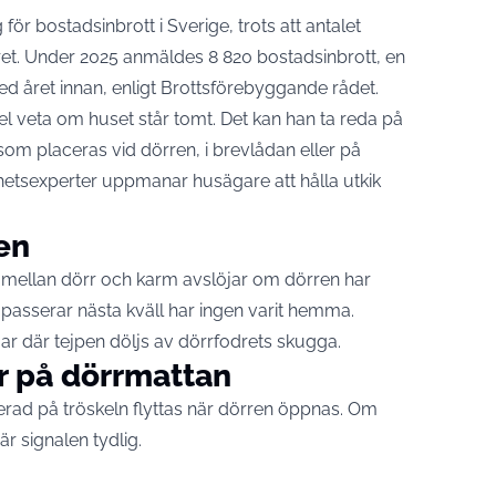
r bostadsinbrott i Sverige, trots att antalet
året. Under 2025 anmäldes 8 820 bostadsinbrott, en
d året innan,
enligt Brottsförebyggande rådet
.
egel veta om huset står tomt. Det kan han ta reda på
som placeras vid dörren, i brevlådan eller på
rhetsexperter uppmanar husägare att hålla utkik
en
gan mellan dörr och karm avslöjar om dörren har
n passerar nästa kväll har ingen varit hemma.
r där tejpen döljs av dörrfodrets skugga.
ar på dörrmattan
cerad på tröskeln flyttas när dörren öppnas. Om
är signalen tydlig.