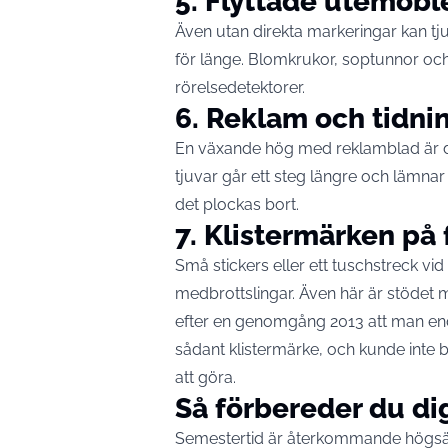
5. Flyttade utemöbl
Även utan direkta markeringar kan tj
för länge. Blomkrukor, soptunnor oc
rörelsedetektorer.
6. Reklam och tidni
En växande hög med reklamblad är den
tjuvar går ett steg längre och lämnar s
det plockas bort.
7. Klistermärken på
Små stickers eller ett tuschstreck vi
medbrottslingar. Även här är stödet 
efter en genomgång 2013 att man endas
sådant klistermärke, och kunde inte b
att göra.
Så förbereder du dig
Semestertid är återkommande högsäson