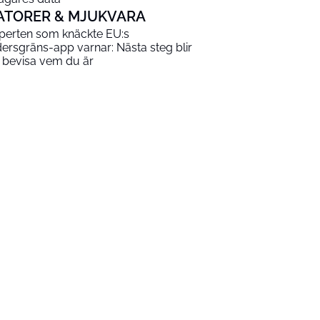
ATORER & MJUKVARA
perten som knäckte EU:s
dersgräns-app varnar: Nästa steg blir
t bevisa vem du är