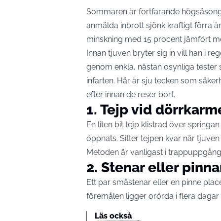
Sommaren är fortfarande högsäsong fö
anmälda inbrott sjönk kraftigt förra 
minskning med 15 procent jämfört me
Innan tjuven bryter sig in vill han i r
genom enkla, nästan osynliga tester 
infarten. Här är sju tecken som säke
efter innan de reser bort.
1. Tejp vid dörrkarm
En liten bit tejp klistrad över sprin
öppnats. Sitter tejpen kvar när tjuve
Metoden är vanligast i trappuppgånga
2. Stenar eller pinn
Ett par småstenar eller en pinne pla
föremålen ligger orörda i flera dagar 
Läs också