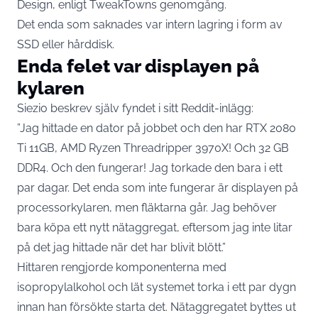
Design,
enligt TweakTowns genomgång
.
Det enda som saknades var intern lagring i form av
SSD eller hårddisk.
Enda felet var displayen på
kylaren
Siezio beskrev själv fyndet i sitt Reddit-inlägg:
”Jag hittade en dator på jobbet och den har RTX 2080
Ti 11GB, AMD Ryzen Threadripper 3970X! Och 32 GB
DDR4. Och den fungerar! Jag torkade den bara i ett
par dagar. Det enda som inte fungerar är displayen på
processorkylaren, men fläktarna går. Jag behöver
bara köpa ett nytt nätaggregat, eftersom jag inte litar
på det jag hittade när det har blivit blött.”
Hittaren rengjorde komponenterna med
isopropylalkohol och lät systemet torka i ett par dygn
innan han försökte starta det. Nätaggregatet byttes ut