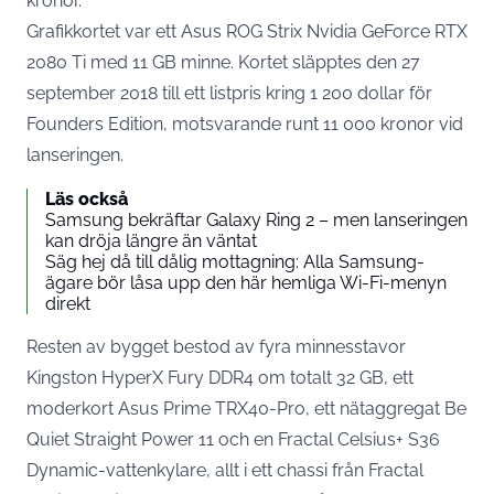
kronor.
Grafikkortet var ett Asus ROG Strix Nvidia GeForce RTX
2080 Ti med 11 GB minne. Kortet
släpptes den 27
september 2018 till ett listpris kring 1 200 dollar
för
Founders Edition, motsvarande runt 11 000 kronor vid
lanseringen.
Läs också
Samsung bekräftar Galaxy Ring 2 – men lanseringen
kan dröja längre än väntat
Säg hej då till dålig mottagning: Alla Samsung-
ägare bör låsa upp den här hemliga Wi-Fi-menyn
direkt
Resten av bygget bestod av fyra minnesstavor
Kingston HyperX Fury DDR4 om totalt 32 GB, ett
moderkort Asus Prime TRX40-Pro, ett nätaggregat Be
Quiet Straight Power 11 och en Fractal Celsius+ S36
Dynamic-vattenkylare, allt i ett chassi från Fractal