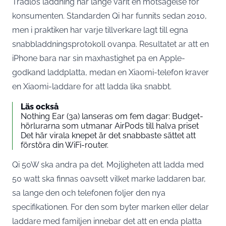
Tradlos laddning har lange varit en motsagelse for
konsumenten. Standarden Qi har funnits sedan 2010,
men i praktiken har varje tillverkare lagt till egna
snabbladdningsprotokoll ovanpa. Resultatet ar att en
iPhone bara nar sin maxhastighet pa en Apple-
godkand laddplatta, medan en Xiaomi-telefon kraver
en Xiaomi-laddare for att ladda lika snabbt.
Läs också
Nothing Ear (3a) lanseras om fem dagar: Budget-
hörlurarna som utmanar AirPods till halva priset
Det här virala knepet är det snabbaste sättet att
förstöra din WiFi-router.
Qi 50W ska andra pa det. Mojligheten att ladda med
50 watt ska finnas oavsett vilket marke laddaren bar,
sa lange den och telefonen foljer den nya
specifikationen. For den som byter marken eller delar
laddare med familjen innebar det att en enda platta