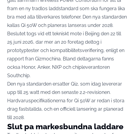
gatt samman i Wireless Power Consortium for att ta
fram en ny tradlos laddstandard som ska fungera lika
bra med alla tillverkares telefoner. Den nya standarden
kallas Qi 50W och planeras lanseras under 2028.
Beslutet togs vid ett tekniskt mote i Beijing den 22 till
25 juni 2026, dar mer an 20 foretag deltog i
prototyptester och kompatibilitetsverifiering,
enligt en
rapport fran Gizmochina
. Bland deltagarna fanns
ocksa Honor, Anker, NXP och chipleverantoren
Southchip.
Den nya standarden ersatter Qi2, som idag levererar
upp till 25 watt med den senaste 2.2-revisionen.
Hardvaruspecifikationerna for Qi 50W ar redan i stora
drag faststallda, och
en officiell lansering ar planerad
till 2028
.
Slut pa markesbundna laddare