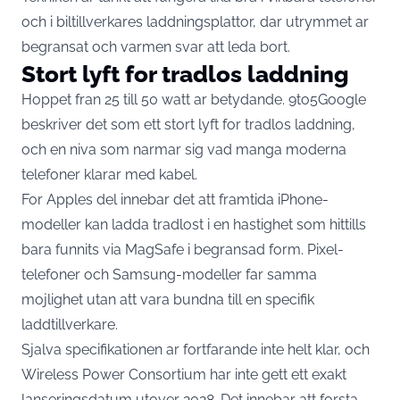
och i biltillverkares laddningsplattor, dar utrymmet ar
begransat och varmen svar att leda bort.
Stort lyft for tradlos laddning
Hoppet fran 25 till 50 watt ar betydande.
9to5Google
beskriver
det som ett stort lyft for tradlos laddning,
och en niva som narmar sig vad manga moderna
telefoner klarar med kabel.
For Apples del innebar det att framtida iPhone-
modeller kan ladda tradlost i en hastighet som hittills
bara funnits via MagSafe i begransad form. Pixel-
telefoner och Samsung-modeller far samma
mojlighet utan att vara bundna till en specifik
laddtillverkare.
Sjalva specifikationen ar fortfarande inte helt klar, och
Wireless Power Consortium har inte gett ett exakt
lanseringsdatum utover 2028. Det innebar att forsta