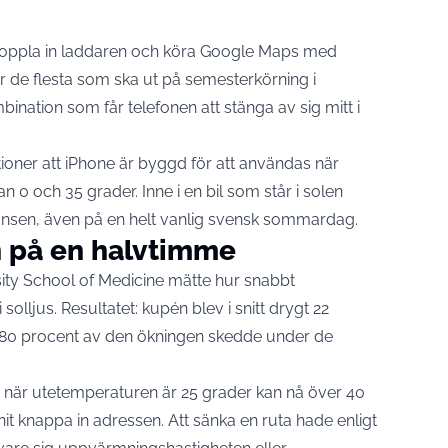
, koppla in laddaren och köra Google Maps med
r de flesta som ska ut på semesterkörning i
nation som får telefonen att stänga av sig mitt i
kationer att iPhone är byggd för att användas när
an 0 och 35 grader
. Inne i en bil som står i solen
änsen, även på en helt vanlig svensk sommardag.
n på en halvtimme
ity School of Medicine mätte hur snabbt
 solljus. Resultatet: kupén blev i snitt
drygt 22
80 procent av den ökningen skedde under de
en när utetemperaturen är 25 grader kan nå över 40
it knappa in adressen. Att sänka en ruta hade enligt