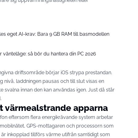
 vare sig uppvärmningshastigheten eller
es eget AI-krav: Bara 9 GB RAM till basmodellen
er vänteläge: så bör du hantera din PC 2026
givna driftsområde börjar iOS strypa prestandan.
g nivå, laddningen pausas och till slut visas en
e svalna innan den kan användas igen. Just då står
.
st värmealstrande apparna
lefon eftersom flera energikrävande system arbetar
ka, mobilnätet, GPS-mottagaren och processorn som
är inkopplad tillförs värme utifrån samtidigt som