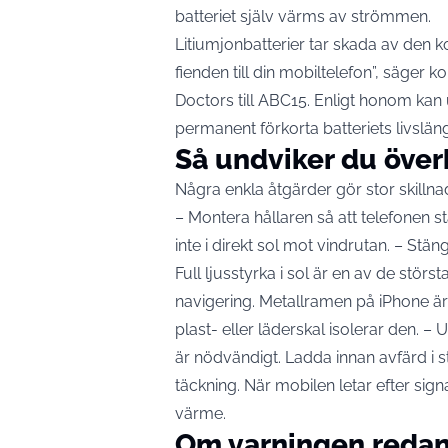
batteriet själv värms av strömmen.
Litiumjonbatterier tar skada av den 
fienden till din mobiltelefon”, säge
Doctors
till ABC15
. Enligt honom kan
permanent förkorta batteriets livslän
Så undviker du öve
Några enkla åtgärder gör stor skillna
– Montera hållaren så att telefonen s
inte i direkt sol mot vindrutan. – Stä
Full ljusstyrka i sol är en av de störs
navigering. Metallramen på iPhone är 
plast- eller läderskal isolerar den. –
är nödvändigt. Ladda innan avfärd i s
täckning. När mobilen letar efter si
värme.
Om varningen redan