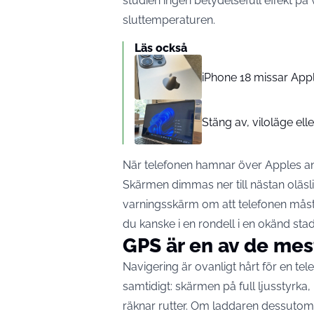
studien ingen betydelsefull effekt på
sluttemperaturen.
Läs också
iPhone 18 missar Appl
Stäng av, viloläge ell
När telefonen hamnar över Apples an
Skärmen dimmas ner till nästan oläsli
varningsskärm om att telefonen måst
du kanske i en rondell i en okänd stad
GPS är en av de me
Navigering är ovanligt hårt för en te
samtidigt: skärmen på full ljusstyr
räknar rutter. Om laddaren dessutom 