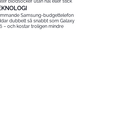
ter blodsocker utan nål eller stick
EKNOLOGI
mmande Samsung-budgettelefon
ddar dubbelt så snabbt som Galaxy
6 – och kostar troligen mindre