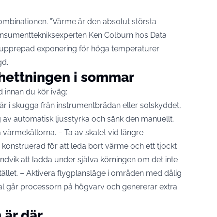
kombinationen. ”Värme är den absolut största
r konsumenttekniksexperten Ken Colburn hos Data
 upprepad exponering för höga temperaturer
gd.
rhettningen i sommar
d innan du kör iväg:
tår i skugga från instrumentbrädan eller solskyddet,
ng av automatisk ljusstyrka och sänk den manuellt.
ta värmekällorna. – Ta av skalet vid längre
konstruerad för att leda bort värme och ett tjockt
 Undvik att ladda under själva körningen om det inte
tället. – Aktivera flygplansläge i områden med dålig
gnal går processorn på högvarv och genererar extra
 är där