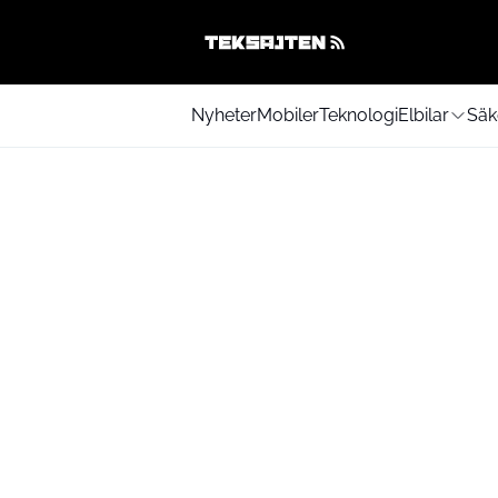
Nyheter
Mobiler
Teknologi
Elbilar
Säk