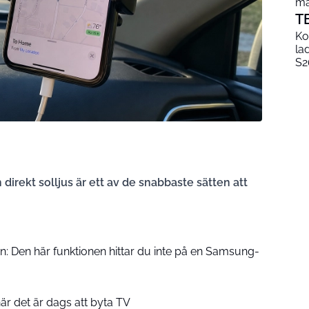
mä
T
Ko
la
S2
irekt solljus är ett av de snabbaste sätten att
: Den här funktionen hittar du inte på en Samsung-
r det är dags att byta TV