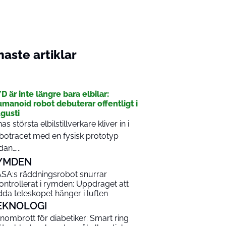
aste artiklar
I
D är inte längre bara elbilar:
manoid robot debuterar offentligt i
gusti
nas största elbilstillverkare kliver in i
botracet med en fysisk prototyp
dan…...
YMDEN
SA:s räddningsrobot snurrar
ontrollerat i rymden: Uppdraget att
dda teleskopet hänger i luften
EKNOLOGI
nombrott för diabetiker: Smart ring