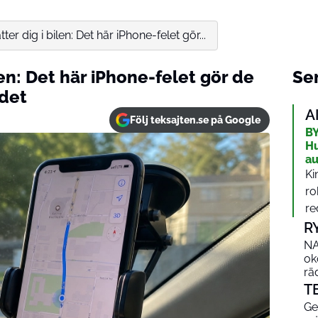
ter dig i bilen: Det här iPhone-felet gör...
len: Det här iPhone-felet gör de
Sen
 det
A
Följ teksajten.se på Google
BY
Hu
au
Ki
ro
re
R
NA
ok
rä
T
Ge