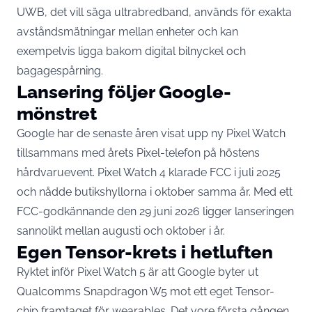
UWB, det vill säga ultrabredband, används för exakta
avståndsmätningar mellan enheter och kan
exempelvis ligga bakom digital bilnyckel och
bagagespårning.
Lansering följer Google-
mönstret
Google har de senaste åren visat upp ny Pixel Watch
tillsammans med årets Pixel-telefon på höstens
hårdvaruevent.
Pixel Watch 4
klarade FCC i juli 2025
och nådde butikshyllorna i oktober samma år. Med ett
FCC-godkännande den 29 juni 2026 ligger lanseringen
sannolikt mellan augusti och oktober i år.
Egen Tensor-krets i hetluften
Ryktet inför Pixel Watch 5 är att Google byter ut
Qualcomms Snapdragon W5 mot ett eget Tensor-
chip framtaget för wearables. Det vore första gången