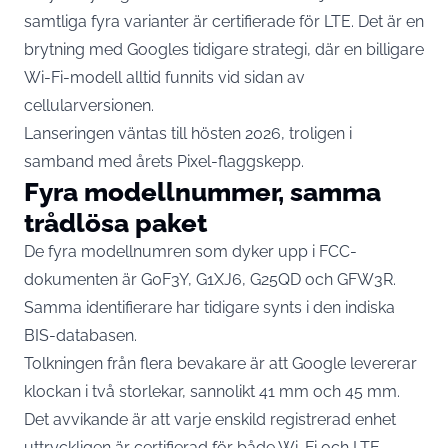
samtliga fyra varianter är certifierade för LTE. Det är en
brytning med Googles tidigare strategi, där en billigare
Wi-Fi-modell alltid funnits vid sidan av
cellularversionen.
Lanseringen väntas till hösten 2026, troligen i
samband med årets Pixel-flaggskepp.
Fyra modellnummer, samma
trådlösa paket
De
fyra modellnumren
som dyker upp i FCC-
dokumenten är G0F3Y, G1XJ6, G25QD och GFW3R.
Samma identifierare har tidigare synts i den indiska
BIS-databasen.
Tolkningen från flera bevakare är att Google
levererar
klockan i två storlekar
, sannolikt 41 mm och 45 mm.
Det avvikande är att varje enskild registrerad enhet
uttryckligen är certifierad
för både Wi-Fi och LTE.