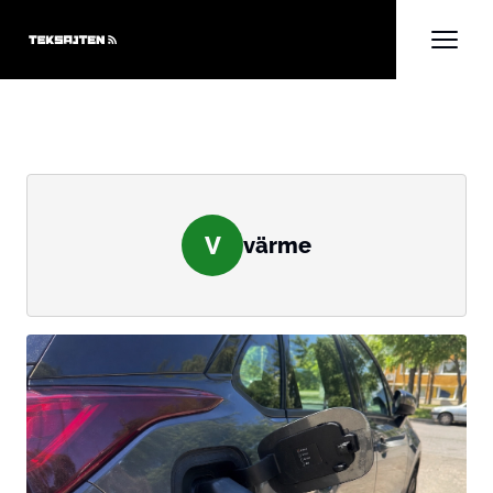
V
värme