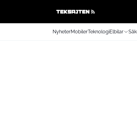
Nyheter
Mobiler
Teknologi
Elbilar
Säk