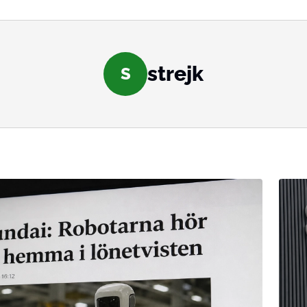
strejk
S