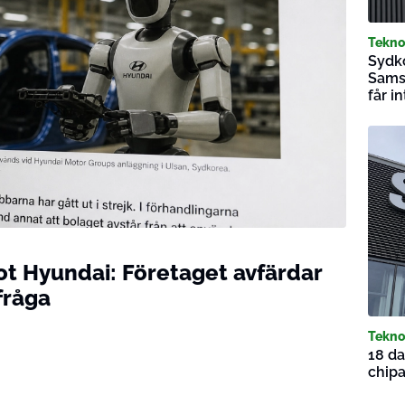
Tekno
Sydk
Samsu
får i
ot Hyundai: Företaget avfärdar
fråga
Tekno
18 da
chipa