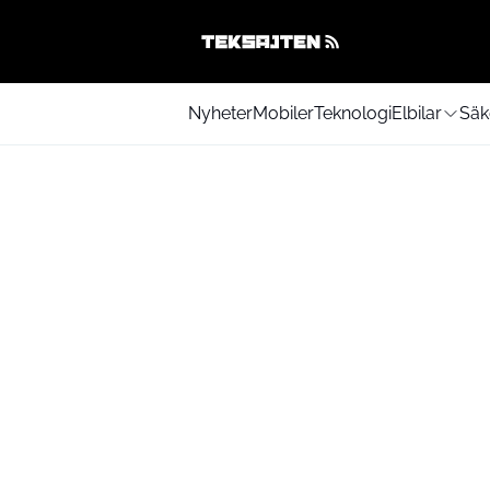
Nyheter
Mobiler
Teknologi
Elbilar
Säk