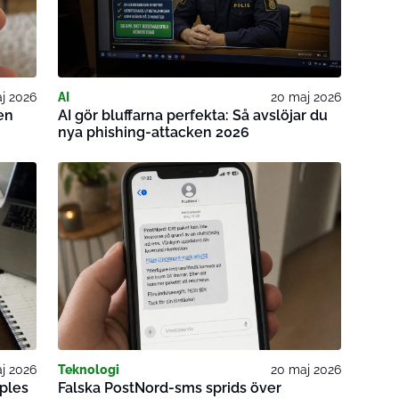
j 2026
AI
20 maj 2026
en
AI gör bluffarna perfekta: Så avslöjar du
nya phishing-attacken 2026
j 2026
Teknologi
20 maj 2026
ples
Falska PostNord-sms sprids över