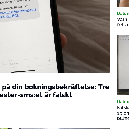
Dator
Varni
fel k
 på din bokningsbekräftelse: Tre
ester-sms:et är falskt
Dator
Falsk
spion
bluff