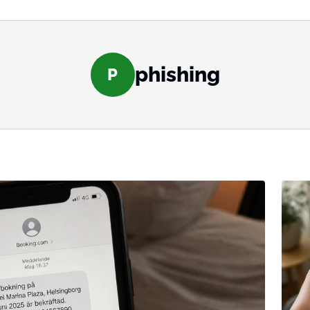
phishing
P