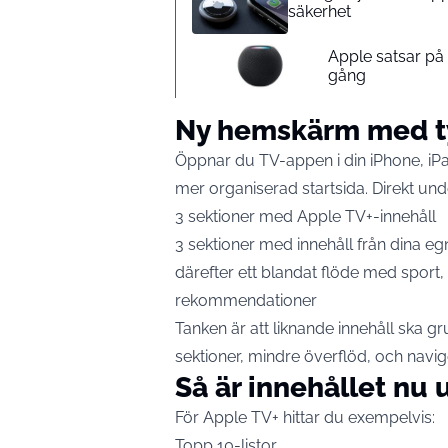
säkerhet
Apple satsar p
gång
Ny hemskärm med ty
Öppnar du TV-appen i din
iPhone
, i
mer organiserad startsida. Direkt under 
3 sektioner med Apple TV+-innehåll
3 sektioner med innehåll från dina e
därefter ett blandat flöde med sport
rekommendationer
Tanken är att liknande innehåll ska g
sektioner, mindre överflöd, och navi
Så är innehållet nu
För Apple TV+ hittar du exempelvis:
Topp 10-listor