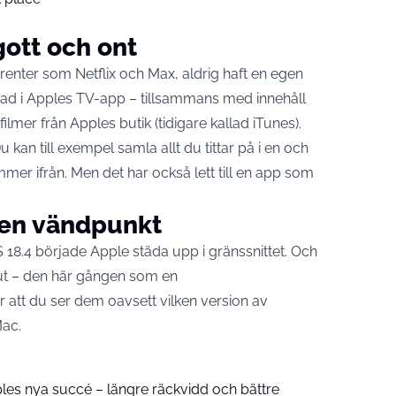
gott och ont
urrenter som Netflix och Max, aldrig haft en egen
rerad i Apples TV-app – tillsammans med innehåll
lmer från Apples butik (tidigare kallad iTunes).
 kan till exempel samla allt du tittar på i en och
mer ifrån. Men det har också lett till en app som
 en vändpunkt
S 18.4 började
Apple
städa upp i gränssnittet. Och
s ut – den här gången som en
 att du ser dem oavsett vilken version av
Mac
.
pples nya succé – längre räckvidd och bättre