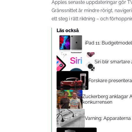
Apples senaste uppdateringar gör TV-
Gränssnittet är mindre rörigt, navige
ett steg i rätt riktning – och förhoppn
Läs också
iPad 11: Budgetmodelle
Siri blir smartar
Forskare presenterar
Zuckerberg anklagar A
konkurrensen
Varning: Apparaterna d