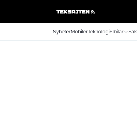
Nyheter
Mobiler
Teknologi
Elbilar
Säk