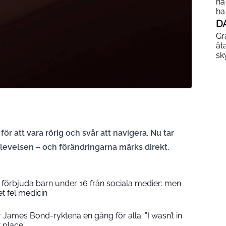
ha
ha
D
Gr
åt
sk
ör att vara rörig och svår att navigera. Nu tar
plevelsen – och förändringarna märks direkt.
ll förbjuda barn under 16 från sociala medier: men
et fel medicin
r James Bond-ryktena en gång för alla: ”I wasn’t in
t place”