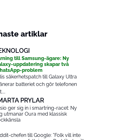
aste artiklar
EKNOLOGI
rning till Samsung-ägare: Ny
laxy-uppdatering skapar två
hatsApp-problem
lis säkerhetspatch till Galaxy Ultra
änerar batteriet och gör telefonen
....
MARTA PRYLAR
sio ger sig in i smartring-racet: Ny
ng utmanar Oura med klassisk
ockkänsla
dit-chefen till Google: ”Folk vill inte