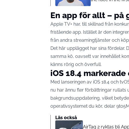
En app för allt – på 
Apple TV+ har, till skillnad från konk
fristående app. Istället är den integ
från andra streamingtjänster och köpfi
Det här upplägget har sina fördelar. Du
samma kö, oavsett var innehållet kom
känns rörig och överfull.
iOS 18.4 markerade
Med lanseringen av iOS 18.4 och tvO
nu har ännu fler förbättringar rullat
bakgrundsuppdatering, vilket betyder
operativsystemet du kör, delar
9to5
Läs också
AirTag 2 ryktas bli A