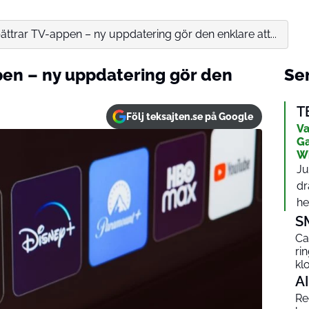
ättrar TV-appen – ny uppdatering gör den enklare att...
pen – ny uppdatering gör den
Sen
T
Följ teksajten.se på Google
Va
Ga
W
Ju
dr
het
S
Ca
ri
kl
AI
Red