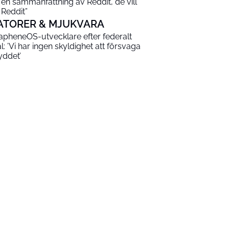
 en sammanfattning av Reddit, de vill
 Reddit”
ATORER & MJUKVARA
apheneOS-utvecklare efter federalt
al: ’Vi har ingen skyldighet att försvaga
yddet’