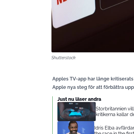
Shutterstock
Apples TV-app har länge kritiserats f
Apple nya steg för att förbättra up
Just nu läser andra
Storbritannien vi
kritikerna kallar d
Idris Elba avfärda
the race in the firs