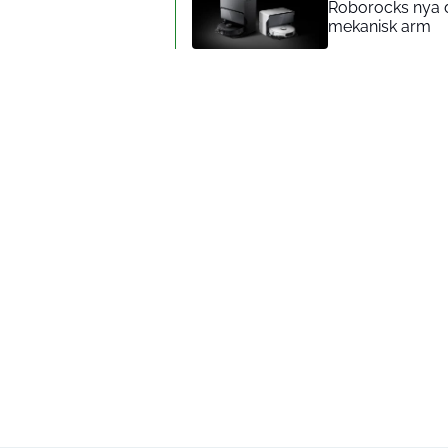
Roborocks nya d
mekanisk arm