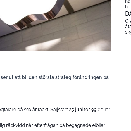
ha
ha
D
Gr
åt
sk
r ut att bli den största strategiförändringen på
talare på sex år läckt: Säljstart 25 juni för 99 dollar
lig räckvidd när efterfrågan på begagnade elbilar