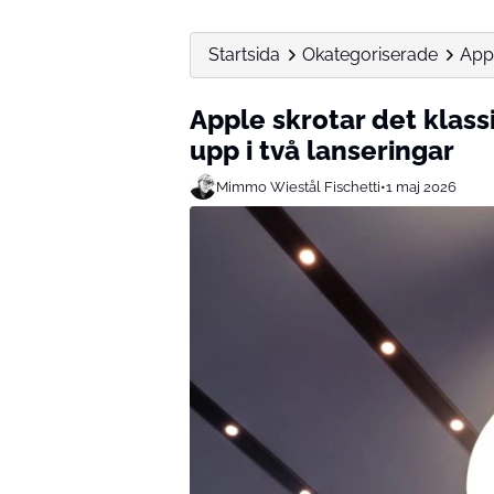
Startsida
Okategoriserade
Appl
Apple skrotar det klas
upp i två lanseringar
Mimmo Wiestål Fischetti
•
1 maj 2026