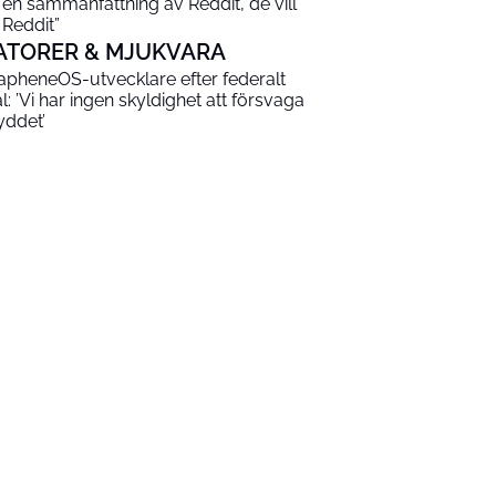
 en sammanfattning av Reddit, de vill
 Reddit”
ATORER & MJUKVARA
apheneOS-utvecklare efter federalt
al: ’Vi har ingen skyldighet att försvaga
yddet’