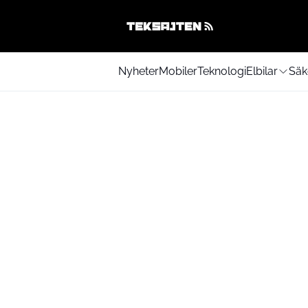
Nyheter
Mobiler
Teknologi
Elbilar
Säk