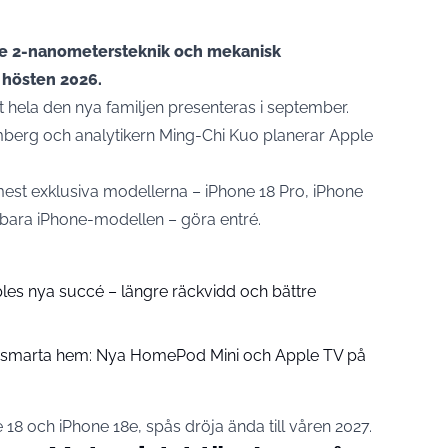
de 2-nanometersteknik och mekanisk
 hösten 2026.
tt hela den nya familjen presenteras i september.
mberg och analytikern Ming-Chi Kuo planerar Apple
est exklusiva modellerna – iPhone 18 Pro, iPhone
kbara iPhone-modellen – göra entré.
pples nya succé – längre räckvidd och bättre
å smarta hem: Nya HomePod Mini och Apple TV på
 18 och iPhone 18e, spås dröja ända till våren 2027.