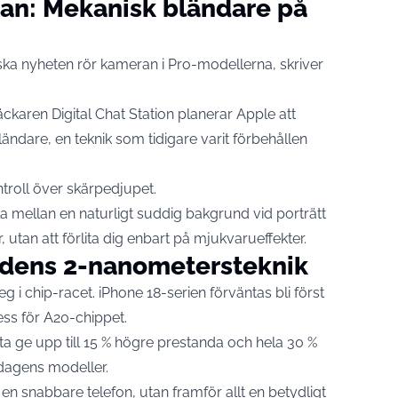
kan: Mekanisk bländare på
a nyheten rör kameran i Pro-modellerna, skriver
aren Digital Chat Station planerar Apple att
ändare, en teknik som tidigare varit förbehållen
ntroll över skärpedjupet.
xla mellan en naturligt suddig bakgrund vid porträtt
 utan att förlita dig enbart på mjukvarueffekter.
idens 2-nanometersteknik
 i chip-racet. iPhone 18-serien förväntas bli först
s för A20-chippet.
tta ge upp till 15 % högre prestanda och hela 30 %
d dagens modeller.
en snabbare telefon, utan framför allt en betydligt