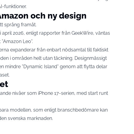
I-funktioner.
a Amazon och ny design
tt språng framåt.
 april 2026, enligt rapporter från GeekWire, väntas
et ”Amazon Leo”.
nerna expanderar från enbart nödsamtal till faktiskt
den i områden helt utan täckning. Designmässigt
n mindre ”Dynamic Island” genom att flytta delar
aset.
het
knande nivåer som iPhone 17-serien, med start runt
ikbara modellen, som enligt branschbedömare kan
 den svenska marknaden.