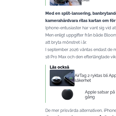
Med en split-lansering, banbrytan
kamerahårdvara ritas kartan om för
Iphone-entusiaster har vant sig vid a
Men enligt uppgifter från både Bloo
att bryta mönstret i år.
I september 2026 väntas endast de m
18 Pro Max och den efterlängtade vi
Läs också
AirTag 2 ryktas bli A
säkerhet
Apple satsar p
gång
De mer prisvärda alternativen, iPhone