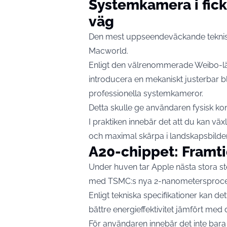
Systemkamera i fic
väg
Den mest uppseendeväckande teknisk
Macworld.
Enligt den välrenommerade Weibo-läck
introducera en mekaniskt justerbar bl
professionella systemkameror.
Detta skulle ge användaren fysisk ko
I praktiken innebär det att du kan vä
och maximal skärpa i landskapsbilder,
A20-chippet: Framt
Under huven tar Apple nästa stora steg
med TSMC:s nya 2-nanometersproces
Enligt tekniska specifikationer kan de
bättre energieffektivitet jämfört me
För användaren innebär det inte bara 