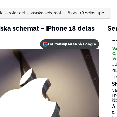
e skrotar det klassiska schemat – iPhone 18 delas upp...
siska schemat – iPhone 18 delas
Sen
T
Följ teksajten.se på Google
Va
Ga
W
Ju
dr
het
S
Ca
ri
kl
AI
Red