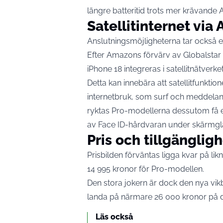
längre batteritid trots mer krävande A
Satellitinternet vi
Anslutningsmöjligheterna tar också e
Efter Amazons förvärv av Globalstar i
iPhone 18 integreras i satellitnätverk
Detta kan innebära att satellitfunktio
internetbruk, som surf och meddelan
ryktas Pro-modellerna dessutom få e
av Face ID-hårdvaran under skärmgl
Pris och tillgänglig
Prisbilden förväntas ligga kvar på li
14 995 kronor för Pro-modellen.
Den stora jokern är dock den nya v
landa på närmare 26 000 kronor på
Läs också