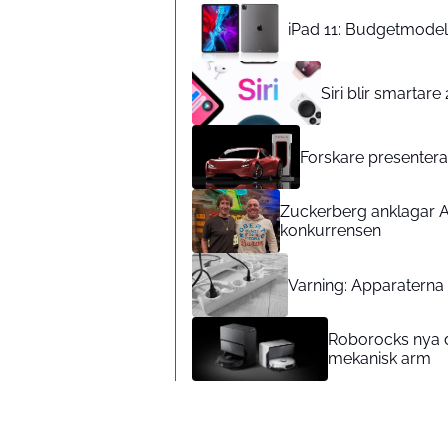
iPad 11: Budgetmodelle
Siri blir smartar
Forskare presenterar
Zuckerberg anklagar A
konkurrensen
Varning: Apparaterna d
Roborocks nya d
mekanisk arm