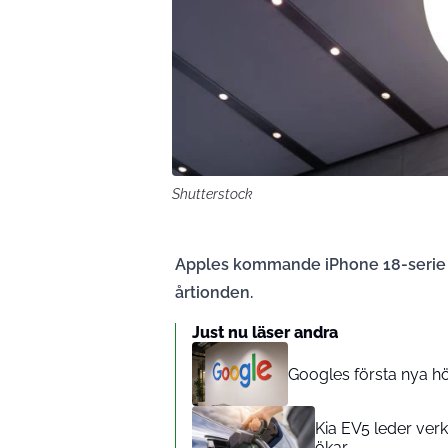
Shutterstock
Apples kommande iPhone 18-serie se
årtionden.
Just nu läser andra
Googles första nya hög
Kia EV5 leder verk
ökar