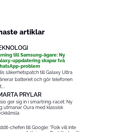
aste artiklar
EKNOLOGI
rning till Samsung-ägare: Ny
laxy-uppdatering skapar två
hatsApp-problem
lis säkerhetspatch till Galaxy Ultra
änerar batteriet och gör telefonen
....
MARTA PRYLAR
sio ger sig in i smartring-racet: Ny
ng utmanar Oura med klassisk
ockkänsla
dit-chefen till Google: ”Folk vill inte