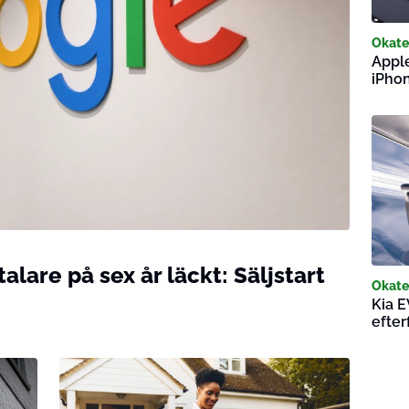
Okate
Apple
iPhon
lare på sex år läckt: Säljstart
Okate
Kia E
efter