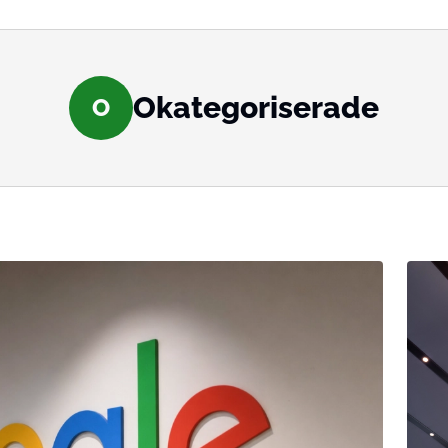
Okategoriserade
O