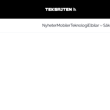
Nyheter
Mobiler
Teknologi
Elbilar
Säk